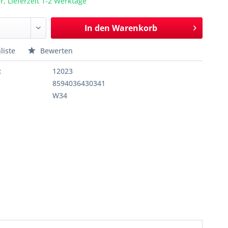
r, Lieferzeit 1-2 Werktage
In den
Warenkorb
liste
Bewerten
:
12023
8594036430341
W34