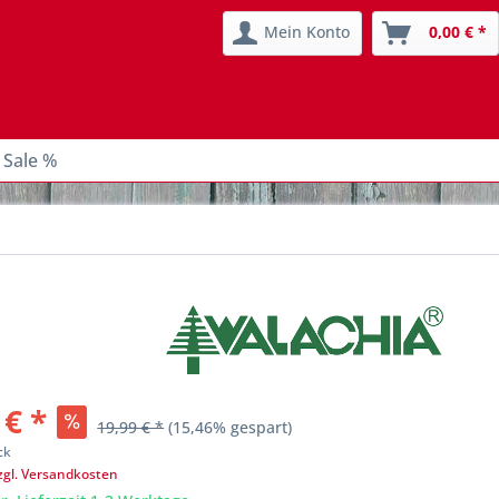
Mein Konto
0,00 € *
 Sale %
 € *
19,99 € *
(15,46% gespart)
ck
zgl. Versandkosten