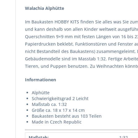
Walachia Alphütte
Im Baukasten HOBBY KITS finden Sie alles was Sie z
und kann deshalb von allen Kinder weltweit ausgefüh
Querschnitten 9×9 mm mit festen Längen von 16 bis 2
Papierdrucken beklebt. Funktionstüren und Fenster au
nicht Bestandteil des Baukastens) zusammengeleimt. 
Gebäudemodelle sind im Masstab 1:32. Fertige Arbeit
Tieren, und Puppen benutzen. Zu Weihnachten könnte
Informationen
Alphütte
Schwierigkeitsgrad 2 Leicht
Maßstab ca. 1:32
Größe ca. 18 x 17 x 14 cm
Baukasten besteht aus 103 Teilen
Made in Czech Republic
Maßstab:
1:32