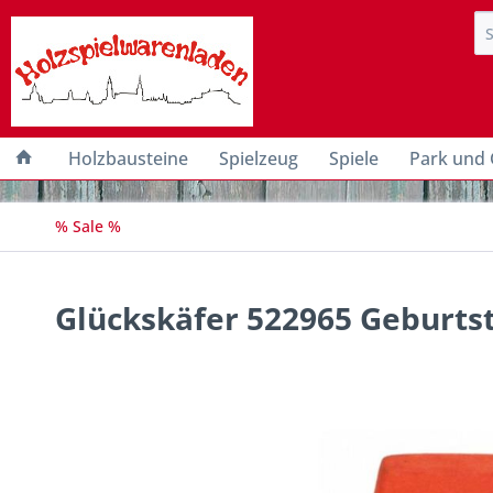
Holzbausteine
Spielzeug
Spiele
Park und 
% Sale %
Glückskäfer 522965 Geburtsta