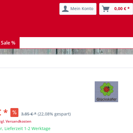
Mein Konto
0,00 € *
 Sale %
€ *
3,85 € *
(22,08% gespart)
zgl. Versandkosten
r, Lieferzeit 1-2 Werktage