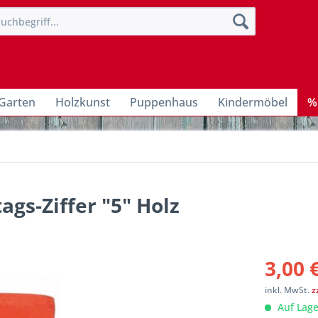
Garten
Holzkunst
Puppenhaus
Kindermöbel
%
gs-Ziffer "5" Holz
3,00 
inkl. MwSt.
z
Auf Lage