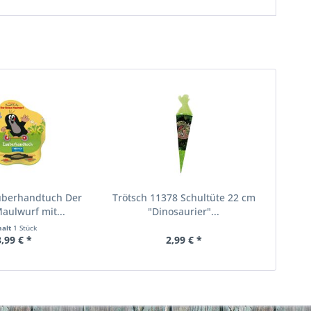
uberhandtuch Der
Trötsch 11378 Schultüte 22 cm
Maulwurf mit...
"Dinosaurier"...
halt
1 Stück
3,99 € *
2,99 € *