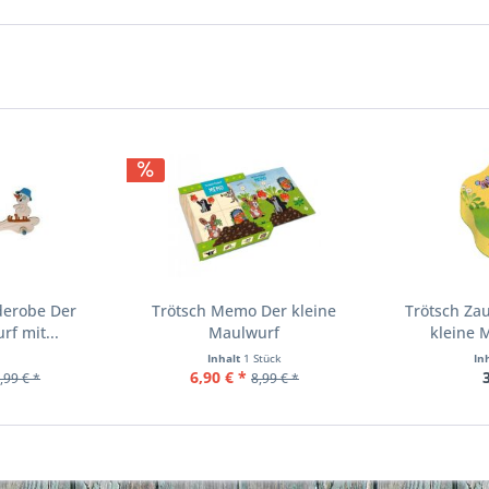
derobe Der
Trötsch Memo Der kleine
Trötsch Za
f mit...
Maulwurf
kleine 
Inhalt
1 Stück
In
6,90 € *
,99 € *
8,99 € *