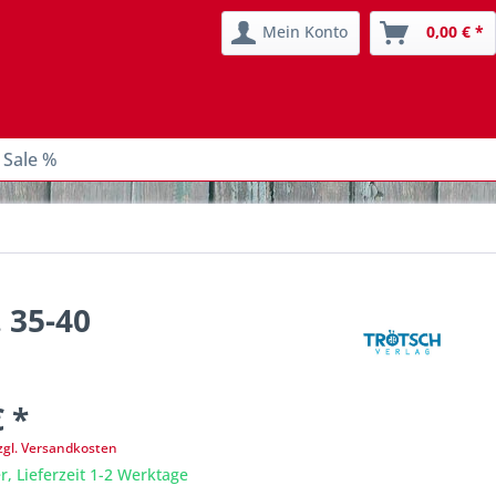
Mein Konto
0,00 € *
 Sale %
 35-40
€ *
zgl. Versandkosten
r, Lieferzeit 1-2 Werktage