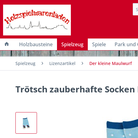
Holzbausteine
Spielzeug
Spiele
Park und 
Spielzeug
Lizenzartikel
Der kleine Maulwurf
Trötsch zauberhafte Socken 