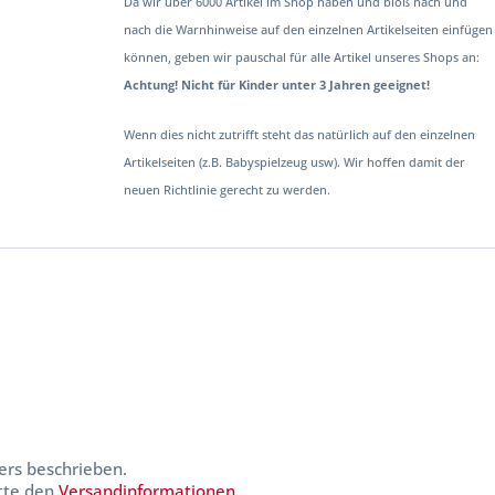
Da wir über 6000 Artikel im Shop haben und bloß nach und
nach die Warnhinweise auf den einzelnen Artikelseiten einfügen
können, geben wir pauschal für alle Artikel unseres Shops an:
Achtung! Nicht für Kinder unter 3 Jahren geeignet!
Wenn dies nicht zutrifft steht das natürlich auf den einzelnen
Artikelseiten (z.B. Babyspielzeug usw). Wir hoffen damit der
neuen Richtlinie gerecht zu werden.
ers beschrieben.
itte den
Versandinformationen
.