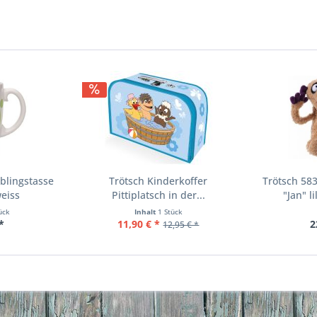
eblingstasse
Trötsch Kinderkoffer
Trötsch 58
eiss
Pittiplatsch in der...
"Jan" l
ück
Inhalt
1 Stück
*
11,90 € *
2
12,95 € *