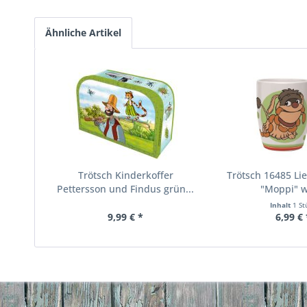
Ähnliche Artikel
Trötsch Kinderkoffer
Trötsch 16485 Li
Pettersson und Findus grün...
"Moppi" w
Inhalt
1 St
9,99 € *
6,99 € 