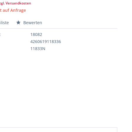
zgl. Versandkosten
it auf Anfrage
liste
Bewerten
:
18082
4260619118336
11833N