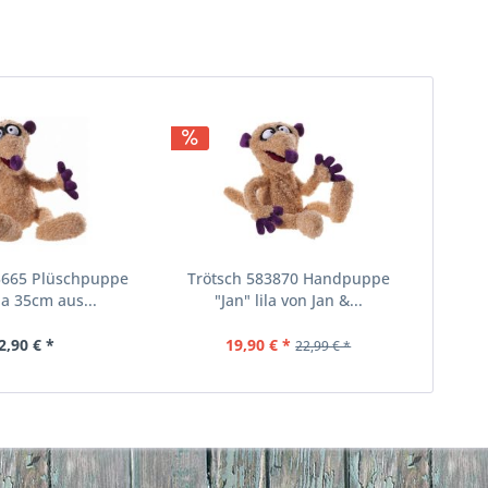
3665 Plüschpuppe
Trötsch 583870 Handpuppe
ila 35cm aus...
"Jan" lila von Jan &...
2,90 € *
19,90 € *
22,99 € *