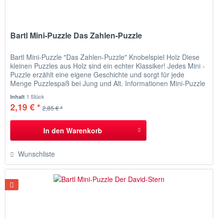
Bartl Mini-Puzzle Das Zahlen-Puzzle
Bartl Mini-Puzzle "Das Zahlen-Puzzle" Knobelspiel Holz Diese
kleinen Puzzles aus Holz sind ein echter Klassiker! Jedes Mini -
Puzzle erzählt eine eigene Geschichte und sorgt für jede
Menge Puzzlespaß bei Jung und Alt. Informationen Mini-Puzzle
"Das Zahlen-Puzzle" Die Prüfung einer Biene im Fach
1 Stück
Inhalt
Wabenbau hatte es in sich! Sieben Waben waren so
2,19 € *
2,85 € *
anzuordnen,...
In den
Warenkorb
Wunschliste