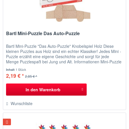
Bartl Mini-Puzzle Das Auto-Puzzle
Bartl Mini-Puzzle "Das Auto-Puzzle" Knobelspiel Holz Diese
kleinen Puzzles aus Holz sind ein echter Klassiker! Jedes Mini -
Puzzle erzählt eine eigene Geschichte und sorgt für jede
Menge Puzzlespaß bei Jung und Alt. Informationen Mini-Puzzle
"Das Auto-Puzzle" Schaffen Sie es, ein Auto aus sieben Teilen
1 Stück
Inhalt
zu bauen, dann werden Sie Fahrzeugkonstrukteur....
2,19 € *
2,85 € *
In den
Warenkorb
Wunschliste