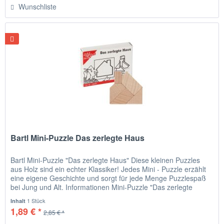
Wunschliste
Bartl Mini-Puzzle Das zerlegte Haus
Bartl Mini-Puzzle "Das zerlegte Haus" Diese kleinen Puzzles
aus Holz sind ein echter Klassiker! Jedes Mini - Puzzle erzählt
eine eigene Geschichte und sorgt für jede Menge Puzzlespaß
bei Jung und Alt. Informationen Mini-Puzzle "Das zerlegte
Haus" Karlotto Knausrig kaufte sich im Baumarkt ein
1 Stück
Inhalt
Fertighäuschen aus fünf Teilen. Ohne Bauanleitung - die war
1,89 € *
2,85 € *
ihm...