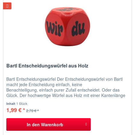
Bartl Entscheidungswürfel aus Holz
Bartl Entscheidungswürfel Der Entscheidungswürfel von Bartl
macht jede Entscheidung einfach, keine
Benachteiligung, einfach purer Zufall entscheidet. Oder das
Glück. Der hochwertige Würfel aus Holz mit einer Kantenlänge
von 30x30x30 mm ist optimal geeignet für Kinder ab 6 und
1 Stück
Inhalt
natürlich auch für die ganze Familie. Wer spült ab? Wer geht
1,99 € *
2,70 € *
mit dem Hund raus? Wer darf feiern...
In den
Warenkorb