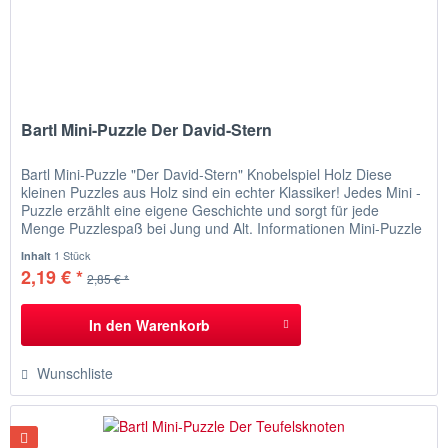
Bartl Mini-Puzzle Der David-Stern
Bartl Mini-Puzzle "Der David-Stern" Knobelspiel Holz Diese
kleinen Puzzles aus Holz sind ein echter Klassiker! Jedes Mini -
Puzzle erzählt eine eigene Geschichte und sorgt für jede
Menge Puzzlespaß bei Jung und Alt. Informationen Mini-Puzzle
"Der David-Stern" Rabbi Davidels Sohn schoss beim
1 Stück
Inhalt
Kegelspielen den David-Stern vom Altar. Zur Strafe musste er
2,19 € *
2,85 € *
die...
In den
Warenkorb
Wunschliste