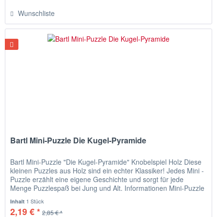
Wunschliste
Bartl Mini-Puzzle Die Kugel-Pyramide
Bartl Mini-Puzzle "Die Kugel-Pyramide" Knobelspiel Holz Diese
kleinen Puzzles aus Holz sind ein echter Klassiker! Jedes Mini -
Puzzle erzählt eine eigene Geschichte und sorgt für jede
Menge Puzzlespaß bei Jung und Alt. Informationen Mini-Puzzle
"Die Kugel-Pyramide" Feldherr Eusebius von Wallenstein
1 Stück
Inhalt
kommt zur Inspektion. Seine Lieblingsvorschrift besagt,...
2,19 € *
2,85 € *