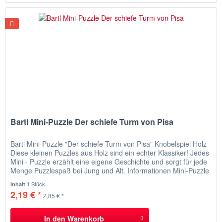
Bartl Mini-Puzzle Der schiefe Turm von Pisa
Bartl Mini-Puzzle "Der schiefe Turm von Pisa" Knobelspiel Holz
Diese kleinen Puzzles aus Holz sind ein echter Klassiker! Jedes
Mini - Puzzle erzählt eine eigene Geschichte und sorgt für jede
Menge Puzzlespaß bei Jung und Alt. Informationen Mini-Puzzle
"Der schiefe Turm von Pisa" Da der schiefe Turm von Pisa
1 Stück
Inhalt
umzukippen droht, müssen die...
2,19 € *
2,85 € *
In den
Warenkorb