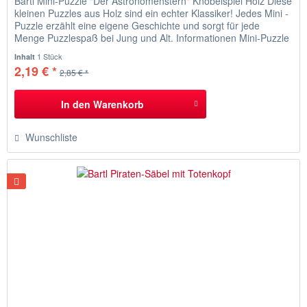
Bartl Mini-Puzzle "Der Astronomenstern" Knobelspiel Holz Diese
kleinen Puzzles aus Holz sind ein echter Klassiker! Jedes Mini -
Puzzle erzählt eine eigene Geschichte und sorgt für jede
Menge Puzzlespaß bei Jung und Alt. Informationen Mini-Puzzle
"Der Astronomenstern" Der Astronom Nikolaus Kopernikus
1 Stück
Inhalt
entwarf ein Sternenmodell aus sechs Teilen, das er...
2,19 € *
2,85 € *
In den
Warenkorb
Wunschliste