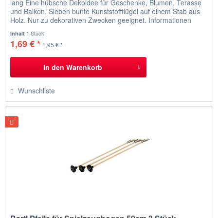
lang Eine hübsche Dekoidee für Geschenke, Blumen, Terasse
und Balkon. Sieben bunte Kunststoffflügel auf einem Stab aus
Holz. Nur zu dekorativen Zwecken geeignet. Informationen
kleines Windrad regenbogenfarben leichtes und sehr stabiles
1 Stück
Inhalt
Laufwerk dreht leicht und schnell Durchmesser Blatt: ca. 11 cm
1,69 € *
1,95 € *
Holzstab: ca. 25 cm...
In den
Warenkorb
Wunschliste