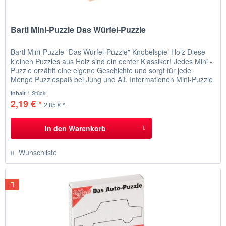
Bartl Mini-Puzzle Das Würfel-Puzzle
Bartl Mini-Puzzle "Das Würfel-Puzzle" Knobelspiel Holz Diese
kleinen Puzzles aus Holz sind ein echter Klassiker! Jedes Mini -
Puzzle erzählt eine eigene Geschichte und sorgt für jede
Menge Puzzlespaß bei Jung und Alt. Informationen Mini-Puzzle
"Das Würfel-Puzzle" Pythagoras widmete sich dem Würfel,
1 Stück
Inhalt
bekam das verflixte Ding aus sieben Teilen aber nicht...
2,19 € *
2,85 € *
In den
Warenkorb
Wunschliste