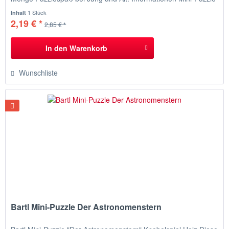
"Der gordische Knoten" Alexander der Große zerschlug Gordius
1 Stück
Inhalt
seinen berühmten Knoten mit einem Schwerthieb in...
2,19 € *
2,85 € *
In den
Warenkorb
Wunschliste
Bartl Mini-Puzzle Der Astronomenstern