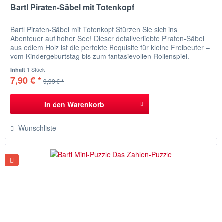
Bartl Piraten-Säbel mit Totenkopf
Bartl Piraten-Säbel mit Totenkopf Stürzen Sie sich ins
Abenteuer auf hoher See! Dieser detailverliebte Piraten‑Säbel
aus edlem Holz ist die perfekte Requisite für kleine Freibeuter –
vom Kindergeburtstag bis zum fantasievollen Rollenspiel.
Bringen Sie die sieben Weltmeere in Ihr Wohnzimmer – mit
1 Stück
Inhalt
diesem hochwertig verarbeiteten Piraten‑Säbel gelingt jedes
7,90 € *
9,99 € *
Abenteuer!...
In den
Warenkorb
Wunschliste