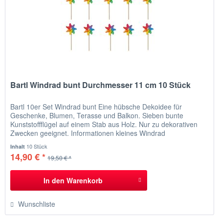
Bartl Windrad bunt Durchmesser 11 cm 10 Stück
Bartl 10er Set Windrad bunt Eine hübsche Dekoidee für
Geschenke, Blumen, Terasse und Balkon. Sieben bunte
Kunststoffflügel auf einem Stab aus Holz. Nur zu dekorativen
Zwecken geeignet. Informationen kleines Windrad
regenbogenfarben leichtes und sehr stabiles Laufwerk dreht
10 Stück
Inhalt
leicht und schnell Durchmesser Blatt: ca. 11 cm Holzstab: ca.
14,90 € *
19,50 € *
25 cm aus Kunststoff und Holz...
In den
Warenkorb
Wunschliste