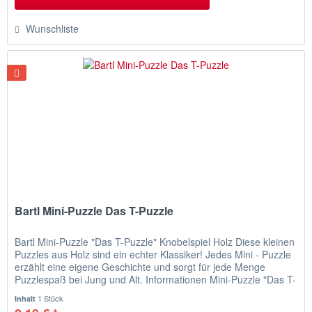
Wunschliste
Bartl Mini-Puzzle Das T-Puzzle
Bartl Mini-Puzzle "Das T-Puzzle" Knobelspiel Holz Diese kleinen
Puzzles aus Holz sind ein echter Klassiker! Jedes Mini - Puzzle
erzählt eine eigene Geschichte und sorgt für jede Menge
Puzzlespaß bei Jung und Alt. Informationen Mini-Puzzle "Das T-
Puzzle" Cäsar erbeutete beim Teutonenfeldzug ein Schild in T-
1 Stück
Inhalt
Form. Doch es zerbrach in vier Teile. Reparieren...