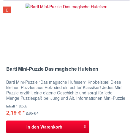
Bartl Mini-Puzzle Das magische Hufeisen
Bartl Mini-Puzzle "Das magische Hufeisen" Knobelspiel Diese
kleinen Puzzles aus Holz sind ein echter Klassiker! Jedes Mini -
Puzzle erzählt eine eigene Geschichte und sorgt für jede
Menge Puzzlespaß bei Jung und Alt. Informationen Mini-Puzzle
"Das magische Hufeisen" Meister Goralf ist beim Zauberer-
1 Stück
Inhalt
Stammtisch hängengeblieben. Zuhause wartet seine Frau....
2,19 € *
2,85 € *
In den
Warenkorb