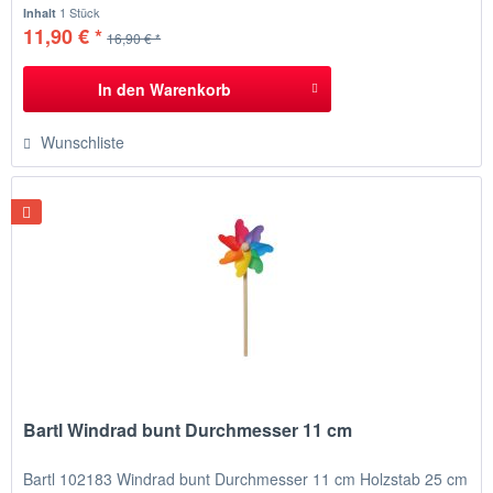
liebevoll gestalteten Holzstäbchen versehen. Jeder Mitspieler
1 Stück
Inhalt
zieht reihum ein Stäbchen – doch wehe, es wird eine 6...
11,90 € *
16,90 € *
In den
Warenkorb
Wunschliste
Bartl Windrad bunt Durchmesser 11 cm
Bartl 102183 Windrad bunt Durchmesser 11 cm Holzstab 25 cm