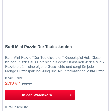
Bartl Mini-Puzzle Der Teufelsknoten
Bartl Mini-Puzzle "Der Teufelsknoten" Knobelspiel Holz Diese
kleinen Puzzles aus Holz sind ein echter Klassiker! Jedes Mini -
Puzzle erzählt eine eigene Geschichte und sorgt für jede
Menge Puzzlespaß bei Jung und Alt. Informationen Mini-Puzzle
"Der Teufelsknoten" Als Ganoven-Eddi starb, wurde er vom
1 Stück
Inhalt
Teufel vor die Wahl gestellt: fünf Jahre Fegefeuer oder...
2,19 € *
2,85 € *
In den
Warenkorb
Wunschliste