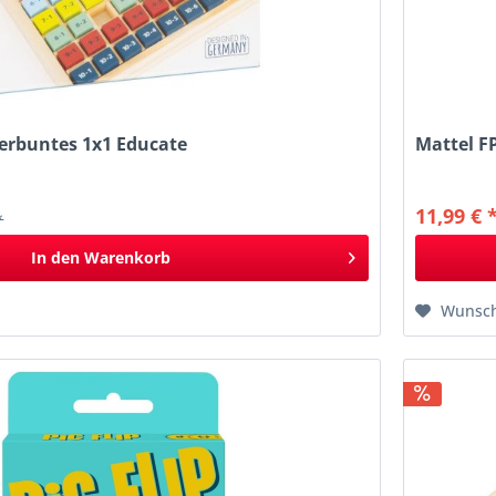
terbuntes 1x1 Educate
Mattel F
11,99 € 
*
In den
Warenkorb
Wunsch