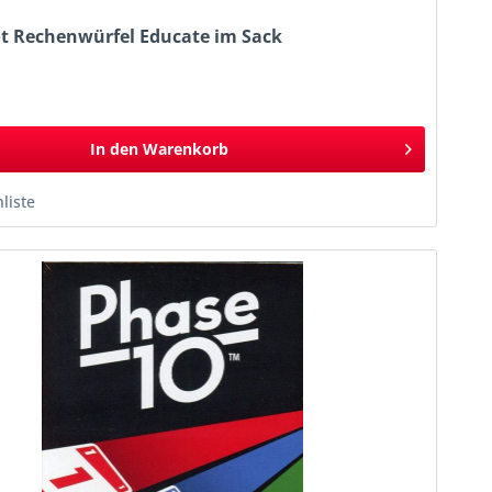
ot Rechenwürfel Educate im Sack
k
In den
Warenkorb
liste