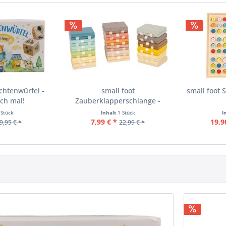
chtenwürfel -
small foot
small foot 
och mal!
Zauberklapperschlange -
Jakobsleiter...
 Stück
Inhalt
1 Stück
I
7,99 € *
19,9
9,95 € *
22,99 € *