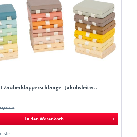
t Zauberklapperschlange - Jakobsleiter...
k
22,99 € *
In den
Warenkorb
liste