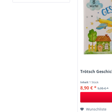
Ebert
goki
von
5,99 €
bis
36,99 €
small foot
Trötsch
Trötsch Geschic
Inhalt
1 Stück
8,90 € *
9,95 € *
Wunschliste