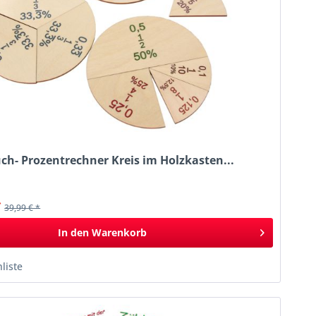
uch- Prozentrechner Kreis im Holzkasten...
k
*
39,99 € *
In den
Warenkorb
liste