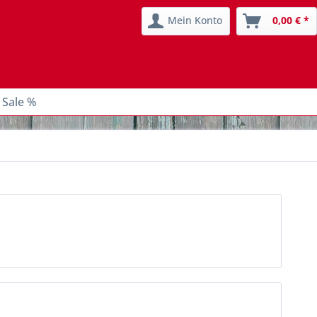
Mein Konto
0,00 € *
 Sale %