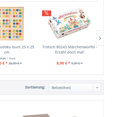
Sudoku bunt 25 x 25
Trötsch 80243 Märchenwürfel -
g
cm
Erzähl doch mal!
nhalt
1 Stück
0 € *
8,90 € *
26,99 € *
9,99 € *
Sortierung: