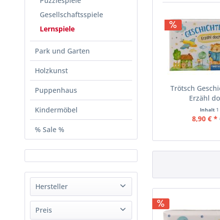
Puzzlespiele
Gesellschaftsspiele
Lernspiele
Park und Garten
Holzkunst
Trötsch Geschi
Puppenhaus
Erzähl d
Kindermöbel
Inhalt
1
8,90 € *
% Sale %
Hersteller
divers
Preis