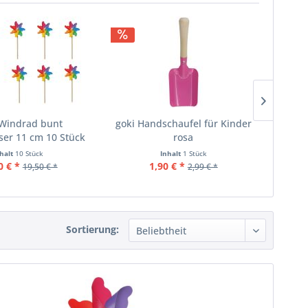
 Windrad bunt
goki Handschaufel für Kinder
goki 
er 11 cm 10 Stück
rosa
nhalt
10 Stück
Inhalt
1 Stück
0 € *
1,90 € *
19,50 € *
2,99 € *
Sortierung: