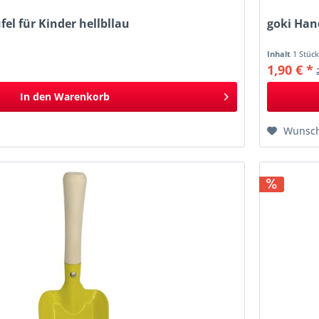
el für Kinder hellbllau
goki Han
Inhalt
1 Stüc
1,90 € *
In den
Warenkorb
Wunsch