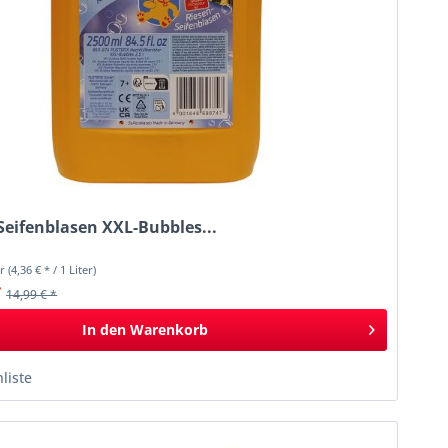
Seifenblasen XXL-Bubbles...
er
(4,36 € * / 1 Liter)
*
14,99 € *
In den
Warenkorb
liste