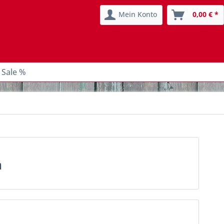
Mein Konto
0,00 € *
 Sale %
n