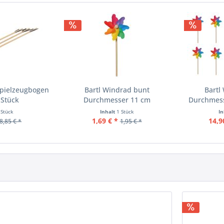
 Spielzeugbogen
Bartl Windrad bunt
Bartl
 Stück
Durchmesser 11 cm
Durchmess
 Stück
Inhalt
1 Stück
I
1,69 € *
14,9
8,85 € *
1,95 € *