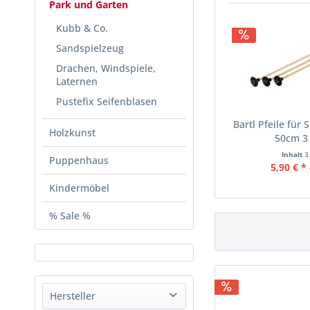
Park und Garten
Kubb & Co.
Sandspielzeug
Drachen, Windspiele,
Laternen
Pustefix Seifenblasen
Bartl Pfeile für
Holzkunst
50cm 3
Inhalt
3
Puppenhaus
5,90 € *
Kindermöbel
% Sale %
Hersteller