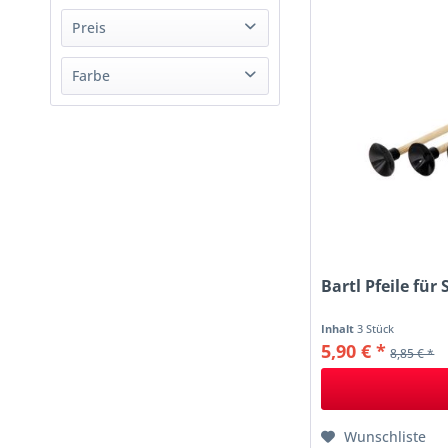
Amanda
Preis
Bartl
Farbe
Egermann
von
0,79 €
bis
58,90 €
Eichhorn
Erzi
goki
Hess
Pustefix
small foot
Sonstige
Bartl Pfeile fü
Inhalt
3 Stück
5,90 € *
8,85 € *
Wunschliste