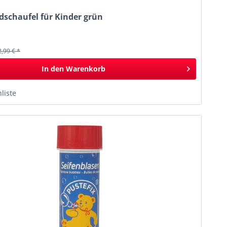
dschaufel für Kinder grün
k
2,99 € *
In den
Warenkorb
liste