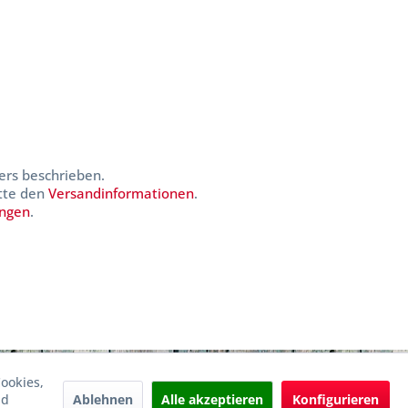
ers beschrieben.
itte den
Versandinformationen
.
ungen
.
ookies,
Ablehnen
Alle akzeptieren
Konfigurieren
nd