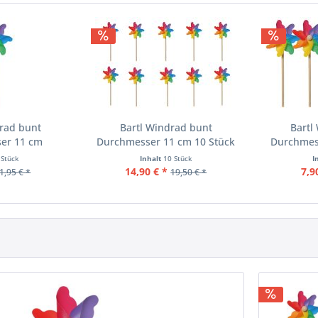
drad bunt
Bartl Windrad bunt
Bartl
er 11 cm
Durchmesser 11 cm 10 Stück
Durchmes
 Stück
Inhalt
10 Stück
I
14,90 € *
7,9
1,95 € *
19,50 € *