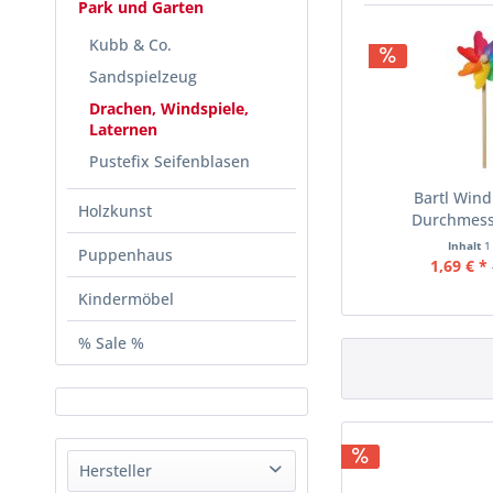
Park und Garten
Kubb & Co.
Sandspielzeug
Drachen, Windspiele,
Laternen
Pustefix Seifenblasen
Bartl Win
Holzkunst
Durchmess
Inhalt
1
Puppenhaus
1,69 € *
Kindermöbel
% Sale %
Hersteller