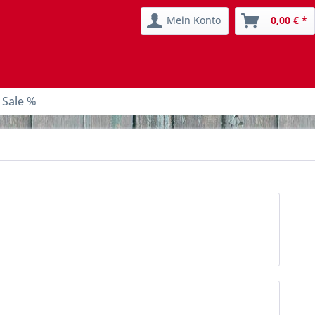
Mein Konto
0,00 € *
 Sale %