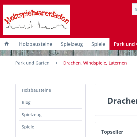
Holzbausteine
Spielzeug
Spiele
Park und 
Park und Garten
Drachen, Windspiele, Laternen
Holzbausteine
Drachen
Blog
Spielzeug
Spiele
Topseller