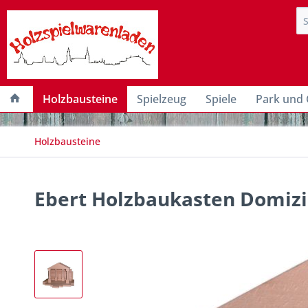
Holzbausteine
Spielzeug
Spiele
Park und 
Holzbausteine
Ebert Holzbaukasten Domizil 