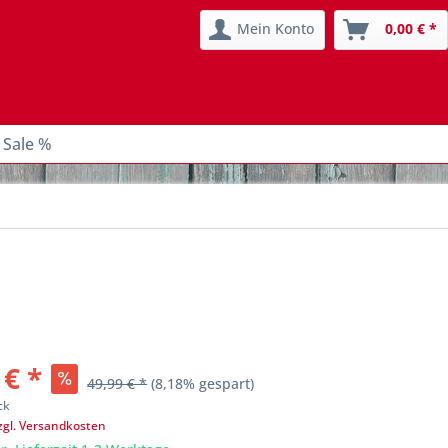
Mein Konto
0,00 € *
 Sale %
 € *
49,99 € *
(8,18% gespart)
ck
zgl. Versandkosten