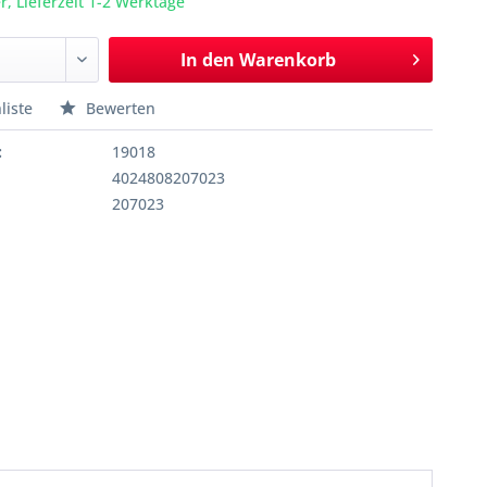
r, Lieferzeit 1-2 Werktage
In den
Warenkorb
liste
Bewerten
:
19018
4024808207023
207023