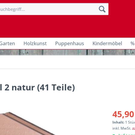
Garten
Holzkunst
Puppenhaus
Kindermöbel
%
2 natur (41 Teile)
45,90
Inhalt:
1 Stü
inkl. MwSt.
z