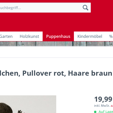
Garten
Holzkunst
Puppenhaus
Kindermöbel
%
hen, Pullover rot, Haare braun 
19,99
inkl. MwSt.
z
Auf Lage