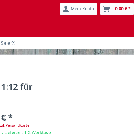
Mein Konto
0,00 € *
 Sale %
1:12 für
 € *
zgl. Versandkosten
r, Lieferzeit 1-2 Werktage