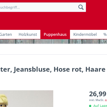
Garten
Holzkunst
Puppenhaus
Kindermöbel
%
er, Jeansbluse, Hose rot, Haare
26,99
inkl. MwSt.
z
Auf Lage