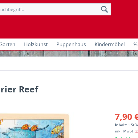
Garten
Holzkunst
Puppenhaus
Kindermöbel
%
rier Reef
7,90 
Inhalt:
1 Stü
inkl. MwSt.
z