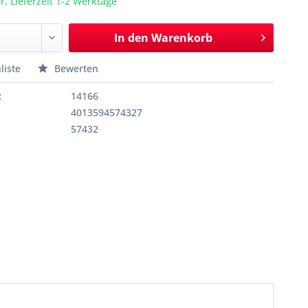
r, Lieferzeit 1-2 Werktage
In den
Warenkorb
liste
Bewerten
:
14166
4013594574327
57432