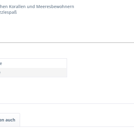
rohen Korallen und Meeresbewohnern
zzlespaß
re
e
en auch