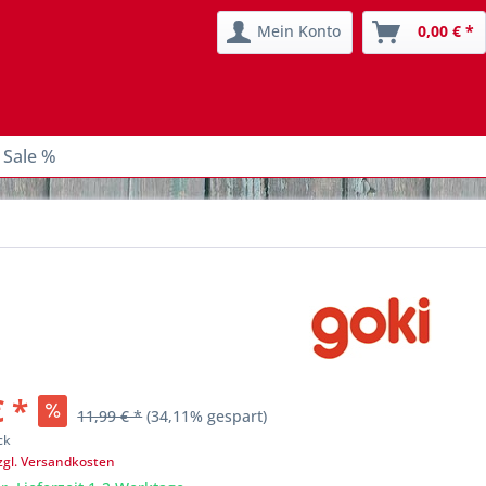
Mein Konto
0,00 € *
 Sale %
€ *
11,99 € *
(34,11% gespart)
ck
zgl. Versandkosten