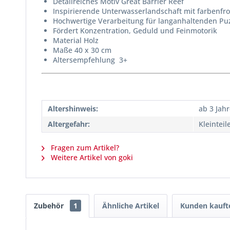
Detailreiches Motiv Great Barrier Reef
Inspirierende Unterwasserlandschaft mit farbenf
Hochwertige Verarbeitung für langanhaltenden Pu
Fördert Konzentration, Geduld und Feinmotorik
Material Holz
Maße 40 x 30 cm
Altersempfehlung 3+
Altershinweis:
ab 3 Jah
Altergefahr:
Kleinteil
Fragen zum Artikel?
Weitere Artikel von goki
Zubehör
1
Ähnliche Artikel
Kunden kauft