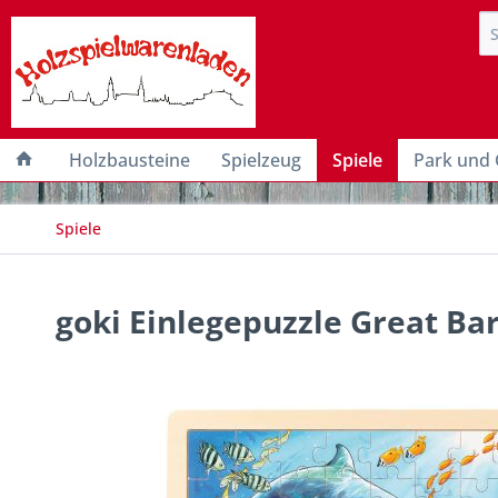
Holzbausteine
Spielzeug
Spiele
Park und 
Spiele
goki Einlegepuzzle Great Bar