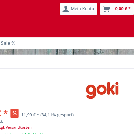
Mein Konto
0,00 € *
 Sale %
€ *
11,99 € *
(34,11% gespart)
ck
zgl. Versandkosten