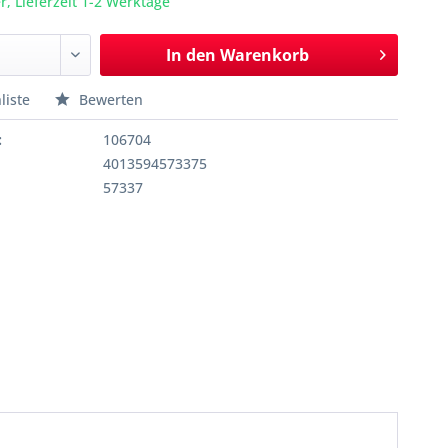
r, Lieferzeit 1-2 Werktage
In den
Warenkorb
liste
Bewerten
:
106704
4013594573375
57337