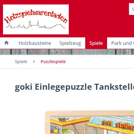
Holzbausteine
Spielzeug
Spiele
Park und 
Spiele
Puzzlespiele
goki Einlegepuzzle Tankstell