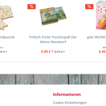
andpuzzle
Trötsch Erster Puzzlespaß Der
goki Würfel
kleine Maulwurf
ück
In
6,90 € *
6,90
95 € *
8,99 € *
Informationen
Cookie-Einstellungen