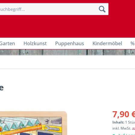
Garten
Holzkunst
Puppenhaus
Kindermöbel
%
e
7,90 
Inhalt:
1 Stü
inkl. MwSt.
z