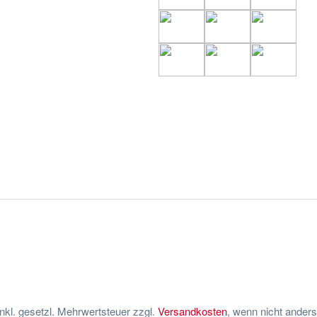
 inkl. gesetzl. Mehrwertsteuer zzgl.
Versandkosten
, wenn nicht ander
halb Deutschlands, Lieferzeiten für andere Länder entnehmen Sie bitte
mpressum
|
Datenschutzerklärung
|
Versand und Zahlungsbedingung