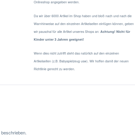
Onlineshop angegeben werden.
Da wir über 6000 Artikel im Shop haben und bloß nach und nach die
Warnhinweise auf den einzelnen Artikelseiten einfügen können, geben
wir pauschal für alle Artikel unseres Shops an:
Achtung! Nicht für
Kinder unter 3 Jahren geeignet!
Wenn dies nicht zutrifft steht das natürlich auf den einzelnen
Artikelseiten (z.B. Babyspielzeug usw). Wir hoffen damit der neuen
Richtlinie gerecht zu werden.
s beschrieben.
 den
Versandinformationen
.
en
.