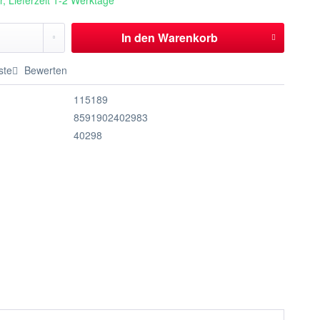
, Lieferzeit 1-2 Werktage
In den
Warenkorb
ste
Bewerten
115189
8591902402983
40298