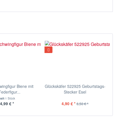
wingfigur Biene mit
Glückskäfer 522925 Geburtstags-
ederfigur...
Stecker Esel
halt
1 Stück
4,99 € *
4,90 € *
6,50 € *