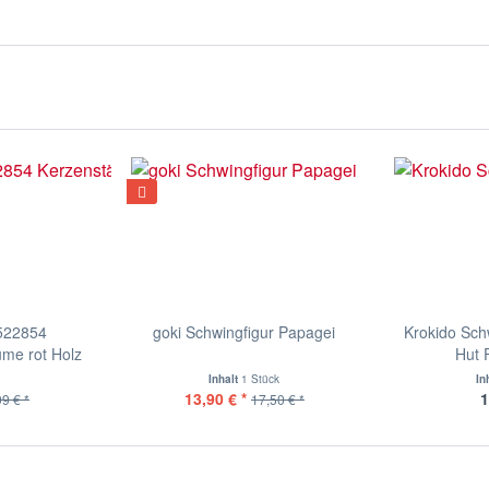
 522854
goki Schwingfigur Papagei
Krokido Sch
me rot Holz
Hut F
Inhalt
1 Stück
In
13,90 € *
1
99 € *
17,50 € *