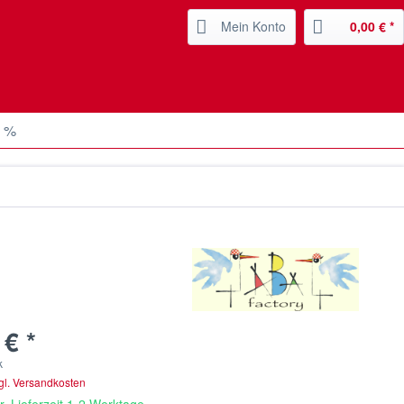
Mein Konto
0,00 € *
e %
 € *
k
gl. Versandkosten