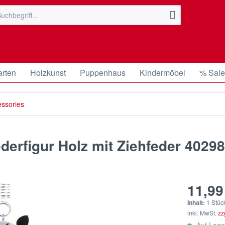
arten
Holzkunst
Puppenhaus
Kindermöbel
% Sal
essories
derfigur Holz mit Ziehfeder 40298
11,99
Inhalt:
1 Stüc
inkl. MwSt.
zz