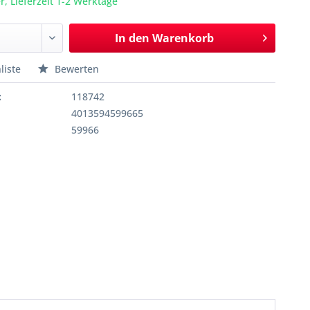
r, Lieferzeit 1-2 Werktage
In den
Warenkorb
liste
Bewerten
:
118742
4013594599665
59966