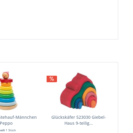
-Stehauf-Männchen
Glückskäfer 523030 Giebel-
Peppo
Haus 9-teilig...
halt
1 Stück