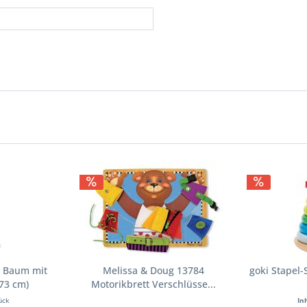
n Baum mit
Melissa & Doug 13784
goki Stapel
(73 cm)
Motorikbrett Verschlüsse...
ück
In