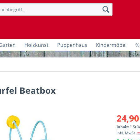
Garten
Holzkunst
Puppenhaus
Kindermöbel
%
ürfel Beatbox
24,90
Inhalt:
1 Stü
inkl. MwSt.
z