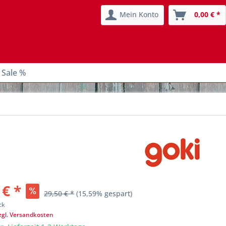
Mein Konto
0,00 € *
 Sale %
 € *
29,50 € *
(15,59% gespart)
ck
zgl. Versandkosten