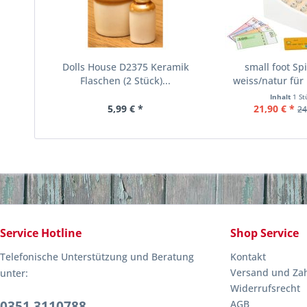
Dolls House D2375 Keramik
small foot Sp
Flaschen (2 Stück)...
weiss/natur für
Inhalt
1 St
5,99 € *
21,90 € *
24
Service Hotline
Shop Service
Telefonische Unterstützung und Beratung
Kontakt
Versand und Za
unter:
Widerrufsrecht
0351 3110788
AGB