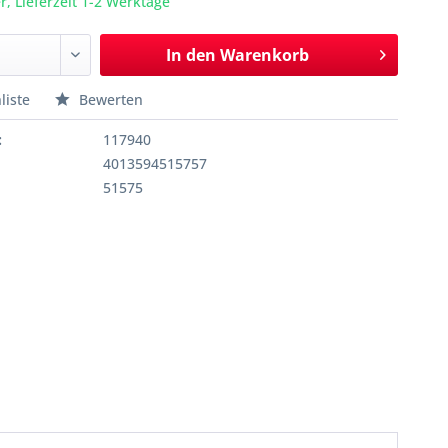
r, Lieferzeit 1-2 Werktage
In den
Warenkorb
liste
Bewerten
:
117940
4013594515757
51575