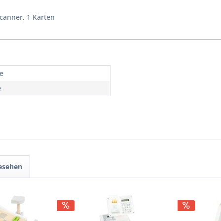
Scanner, 1 Karten
re
e
gesehen