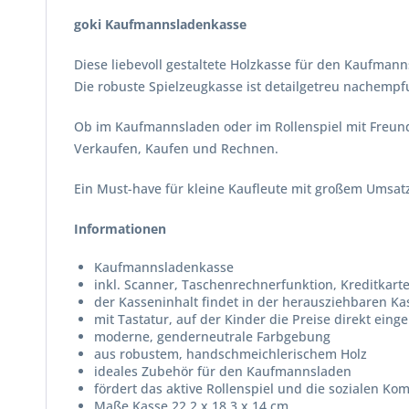
goki Kaufmannsladenkasse
Diese liebevoll gestaltete Holzkasse für den Kaufman
Die robuste Spielzeugkasse ist detailgetreu nachempf
Ob im Kaufmannsladen oder im Rollenspiel mit Freunden
Verkaufen, Kaufen und Rechnen.
Ein Must-have für kleine Kaufleute mit großem Umsatz
Informationen
Kaufmannsladenkasse
inkl. Scanner, Taschenrechnerfunktion, Kreditkarte
der Kasseninhalt findet in der herausziehbaren K
mit Tastatur, auf der Kinder die Preise direkt ein
moderne, genderneutrale Farbgebung
aus robustem, handschmeichlerischem Holz
ideales Zubehör für den Kaufmannsladen
fördert das aktive Rollenspiel und die sozialen K
Maße Kasse 22,2 x 18,3 x 14 cm