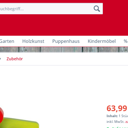
Garten
Holzkunst
Puppenhaus
Kindermöbel
%
Zubehör
63,99
Inhalt:
1 Stü
inkl. MwSt.
z