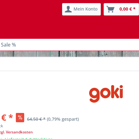
Mein Konto
0,00 € *
 Sale %
 € *
64,50 € *
(0,79% gespart)
ck
zgl. Versandkosten