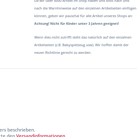
Da wir über 6000 Artikel im Shop haben und bloß nach und
nach die Warnhinweise auf den einzelnen Artikelseiten einfügen
können, geben wir pauschal für alle Artikel unseres Shops an:
Achtung! Nicht für Kinder unter 3 Jahren geeignet!
Wenn dies nicht zutrifft steht das natürlich auf den einzelnen
Artikelseiten (z.B. Babyspielzeug usw). Wir hoffen damit der
neuen Richtlinie gerecht zu werden.
ers beschrieben.
itte den
Versandinformationen
.