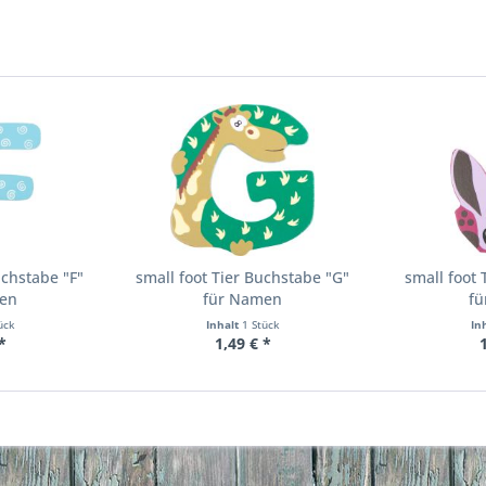
uchstabe "F"
small foot Tier Buchstabe "G"
small foot 
en
für Namen
f
ück
Inhalt
1 Stück
In
*
1,49 € *