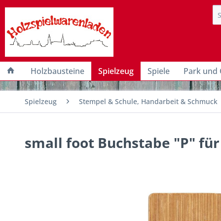
Holzbausteine
Spielzeug
Spiele
Park und 
Spielzeug
Stempel & Schule, Handarbeit & Schmuck
small foot Buchstabe "P" f