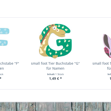
uchstabe "F"
small foot Tier Buchstabe "G"
small foot 
en
für Namen
f
ück
Inhalt
1 Stück
In
*
1,49 € *