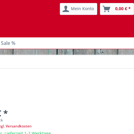
Mein Konto
0,00 € *
 Sale %
€ *
ck
zgl. Versandkosten
r, Lieferzeit 1-2 Werktage