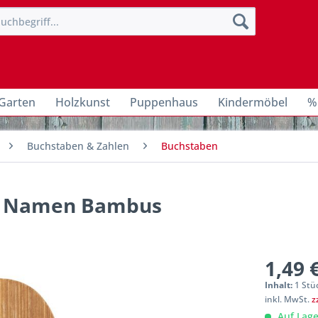
Garten
Holzkunst
Puppenhaus
Kindermöbel
%
Buchstaben & Zahlen
Buchstaben
ür Namen Bambus
1,49 
Inhalt:
1 Stü
inkl. MwSt.
z
Auf Lage