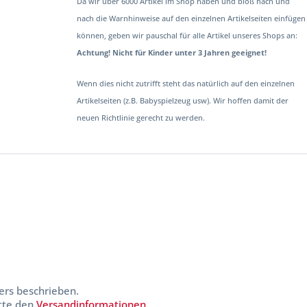
Da wir über 6000 Artikel im Shop haben und bloß nach und
nach die Warnhinweise auf den einzelnen Artikelseiten einfügen
können, geben wir pauschal für alle Artikel unseres Shops an:
Achtung! Nicht für Kinder unter 3 Jahren geeignet!
Wenn dies nicht zutrifft steht das natürlich auf den einzelnen
Artikelseiten (z.B. Babyspielzeug usw). Wir hoffen damit der
neuen Richtlinie gerecht zu werden.
ers beschrieben.
itte den
Versandinformationen
.