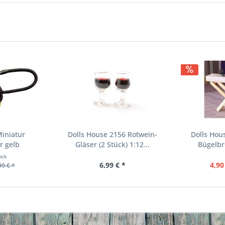
Miniatur
Dolls House 2156 Rotwein-
Dolls Hou
r gelb
Gläser (2 Stück) 1:12...
Bügelbre
ück
6,99 € *
4,90
99 € *