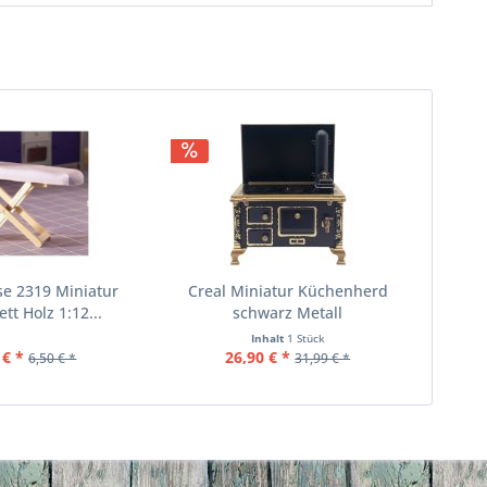
se 2319 Miniatur
Creal Miniatur Küchenherd
tt Holz 1:12...
schwarz Metall
Inhalt
1 Stück
 € *
26,90 € *
6,50 € *
31,99 € *