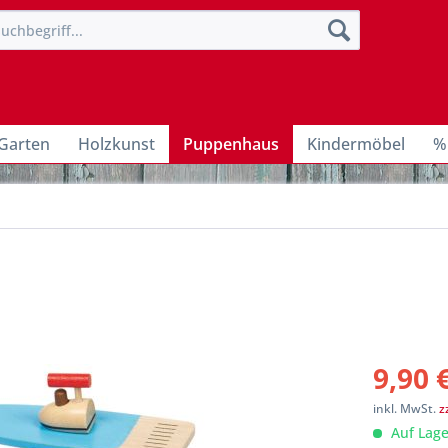
Garten
Holzkunst
Puppenhaus
Kindermöbel
%
9,90 
inkl. MwSt.
z
Auf Lage