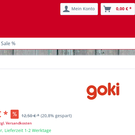
Mein Konto
0,00 € *
 Sale %
€ *
12,50 € *
(20,8% gespart)
zgl. Versandkosten
r, Lieferzeit 1-2 Werktage