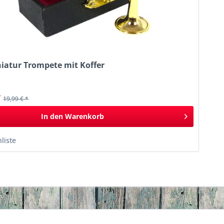
niatur Trompete mit Koffer
k
*
19,99 € *
In den
Warenkorb
liste