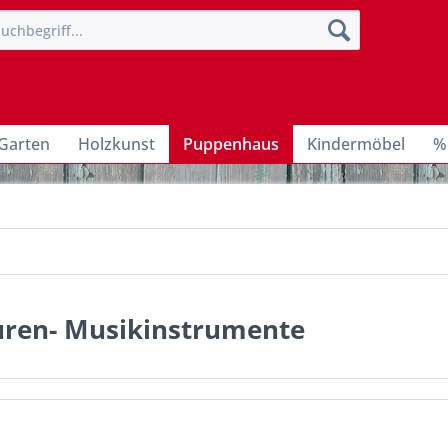
Garten
Holzkunst
Puppenhaus
Kindermöbel
%
uren- Musikinstrumente