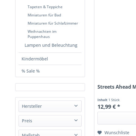
Tapeten & Teppiche
Miniaturen für Bad
Miniaturen für Schlafzimmer
Weihnachten im
Puppenhaus
Lampen und Beleuchtung
Kindermöbel
% Sale %
Streets Ahead M
Inhalt
1 Stück
12,99 € *
Hersteller
Creal
Preis
Dolls House Emporium
Wunschliste
Maßstab
Liebe Holzspielzeug