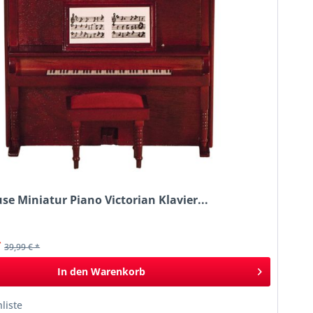
se Miniatur Piano Victorian Klavier...
k
*
39,99 € *
In den
Warenkorb
liste