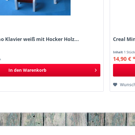
no Klavier weiß mit Hocker Holz...
Creal Mi
Inhalt
1 Stüc
14,90 € 
*
In den
Warenkorb
Wunsch