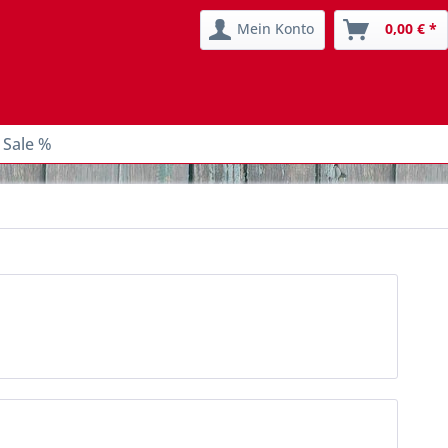
Mein Konto
0,00 € *
 Sale %