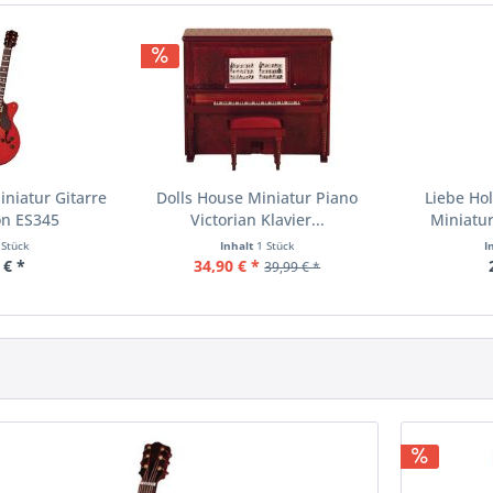
iniatur Gitarre
Dolls House Miniatur Piano
Liebe Ho
on ES345
Victorian Klavier...
Miniatur
 Stück
Inhalt
1 Stück
I
 € *
34,90 € *
39,99 € *