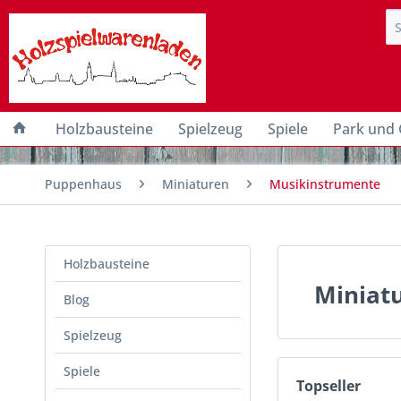
Holzbausteine
Spielzeug
Spiele
Park und 
Puppenhaus
Miniaturen
Musikinstrumente
Holzbausteine
Miniat
Blog
Spielzeug
Spiele
Topseller