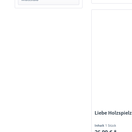
von
12,99 €
bis
34,90 €
Streets Ahead Dollshouse
1:12
Liebe Holzspiel
Inhalt
1 Stück