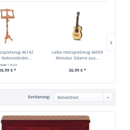
lzspielzeug 46142
Liebe Holzspielzeug 46059
Dolls
 Notenständer...
Miniatur Gitarre aus...
nhalt
1 Stück
26,99 € *
26,99 € *
Sortierung: