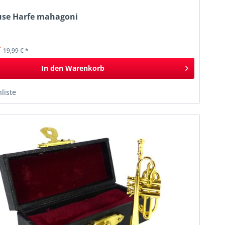
use Harfe mahagoni
k
*
19,99 € *
In den
Warenkorb
liste