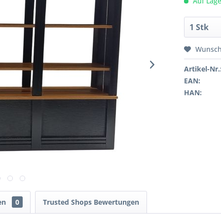
Auf Lage
Wunsch
Artikel-Nr.
EAN:
HAN:
en
0
Trusted Shops Bewertungen