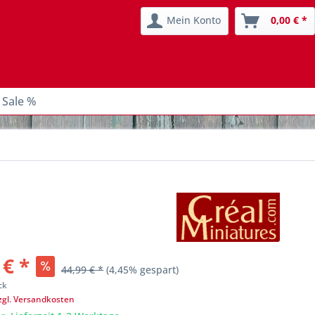
Mein Konto
0,00 € *
 Sale %
 € *
44,99 € *
(4,45% gespart)
ck
zgl. Versandkosten