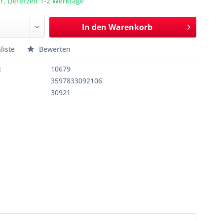
r, Lieferzeit 1-2 Werktage
In den
Warenkorb
liste
Bewerten
:
10679
3597833092106
30921