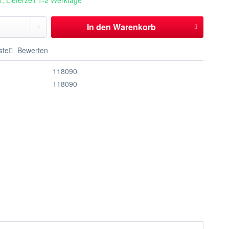
, Lieferzeit 1-2 Werktage
In den
Warenkorb
ste
Bewerten
118090
118090