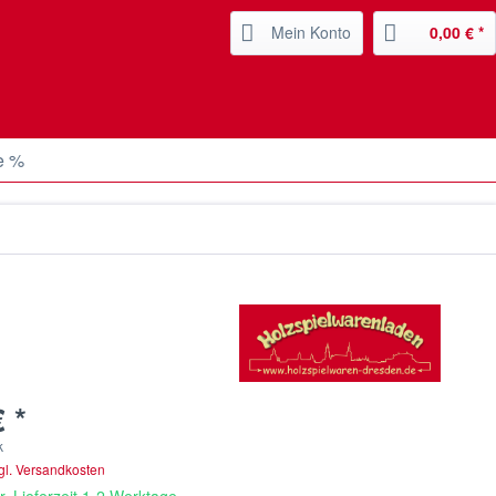
Mein Konto
0,00 € *
e %
 *
k
gl. Versandkosten