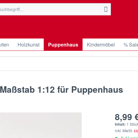
rten
Holzkunst
Puppenhaus
Kindermöbel
% Sal
g Maßstab 1:12 für Puppenhaus
8,99 €
Inhalt:
1 Stüc
inkl. MwSt.
zz