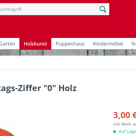
Garten
Holzkunst
Puppenhaus
Kindermöbel
%
gs-Ziffer "0" Holz
3,00 
inkl. MwSt.
z
Auf Lage