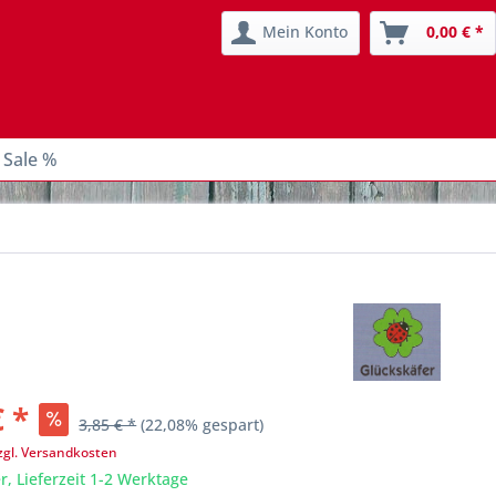
Mein Konto
0,00 € *
 Sale %
€ *
3,85 € *
(22,08% gespart)
zgl. Versandkosten
r, Lieferzeit 1-2 Werktage