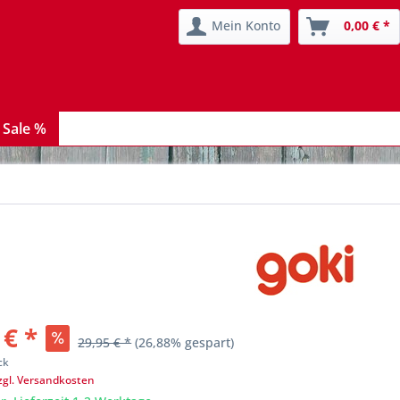
Mein Konto
0,00 € *
 Sale %
 € *
29,95 € *
(26,88% gespart)
ck
zgl. Versandkosten