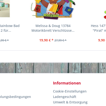
 Rainbow Bad
Melissa & Doug 13784
Hess 147
 für...
Motorikbrett Verschlüsse...
"Pirat" 
19,90 € *
9,90 
,99 € *
27,99 € *
Informationen
Cookie-Einstellungen
hlungsbedingungen
Ladengeschäft
Umwelt & Entsorgung