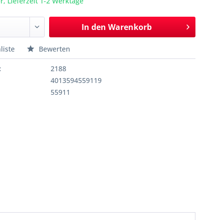
r, Lieferzeit 1-2 Werktage
In den
Warenkorb
liste
Bewerten
:
2188
4013594559119
55911