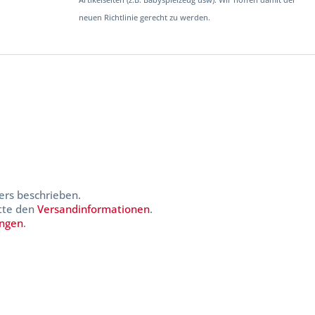
Artikelseiten (z.B. Babyspielzeug usw). Wir hoffen damit der
neuen Richtlinie gerecht zu werden.
ers beschrieben.
itte den
Versandinformationen
.
ungen
.