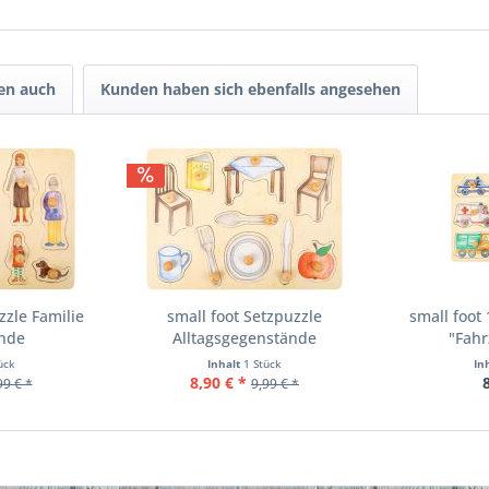
en auch
Kunden haben sich ebenfalls angesehen
zzle Familie
small foot Setzpuzzle
small foot
nde
Alltagsgegenstände
"Fahr
ück
Inhalt
1 Stück
In
8,90 € *
99 € *
9,99 € *