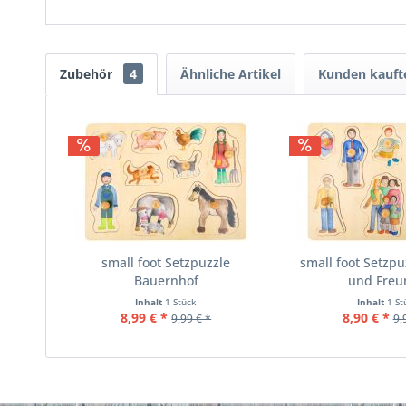
Zubehör
4
Ähnliche Artikel
Kunden kauft
small foot Setzpuzzle
small foot Setzpu
Bauernhof
und Freu
Inhalt
1 Stück
Inhalt
1 St
8,99 € *
8,90 € *
9,99 € *
9,