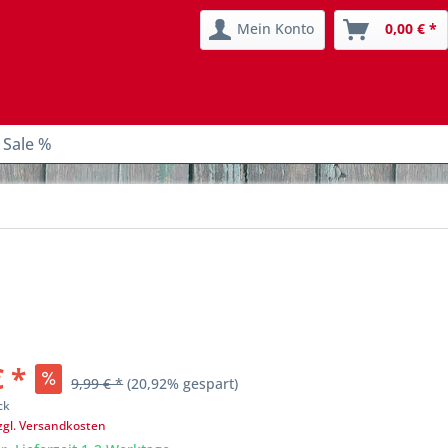
Mein Konto
0,00 € *
 Sale %
€ *
9,99 € *
(20,92% gespart)
ck
zgl. Versandkosten