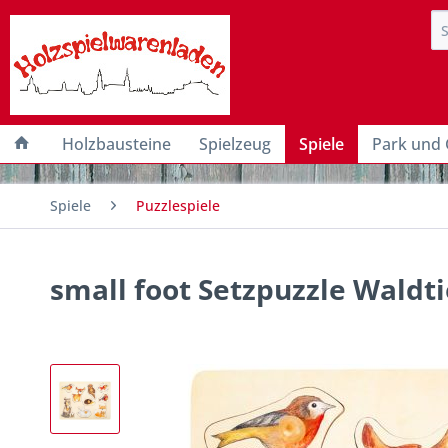
Holzbausteine
Spielzeug
Spiele
Park und 
Spiele
Puzzlespiele
small foot Setzpuzzle Waldt