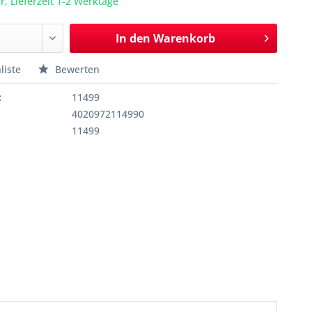
r, Lieferzeit 1-2 Werktage
In den
Warenkorb
liste
Bewerten
:
11499
4020972114990
11499