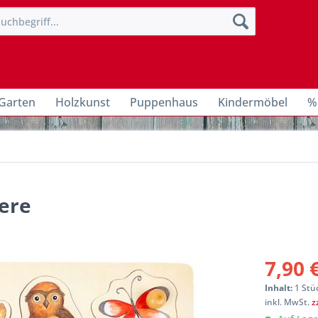
Garten
Holzkunst
Puppenhaus
Kindermöbel
%
iere
7,90 
Inhalt:
1 Stü
inkl. MwSt.
z