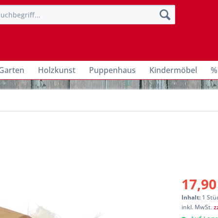
Garten
Holzkunst
Puppenhaus
Kindermöbel
%
17,90
Inhalt:
1 Stü
inkl. MwSt.
z