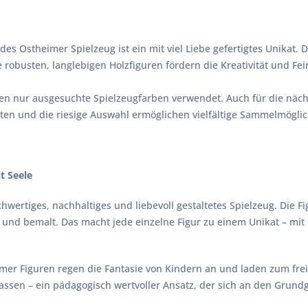
des Ostheimer Spielzeug ist ein mit viel Liebe gefertigtes Unikat. 
e robusten, langlebigen Holzfiguren fördern die Kreativität und F
n nur ausgesuchte Spielzeugfarben verwendet. Auch für die nächst
en und die riesige Auswahl ermöglichen vielfältige Sammelmöglic
t Seele
chwertiges, nachhaltiges und liebevoll gestaltetes Spielzeug. Die
zt und bemalt. Das macht jede einzelne Figur zu einem Unikat – 
r Figuren regen die Fantasie von Kindern an und laden zum freien,
lassen – ein pädagogisch wertvoller Ansatz, der sich an den Gru