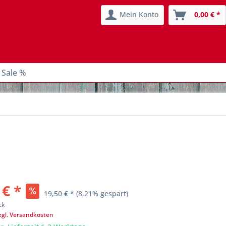
Mein Konto
0,00 € *
 Sale %
 € *
19,50 € *
(8,21% gespart)
ck
zgl. Versandkosten