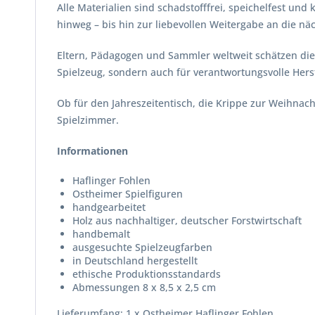
Alle Materialien sind schadstofffrei, speichelfest und
hinweg – bis hin zur liebevollen Weitergabe an die nä
Eltern, Pädagogen und Sammler weltweit schätzen die 
Spielzeug, sondern auch für verantwortungsvolle Hers
Ob für den Jahreszeitentisch, die Krippe zur Weihnach
Spielzimmer.
Informationen
Haflinger Fohlen
Ostheimer Spielfiguren
handgearbeitet
Holz aus nachhaltiger, deutscher Forstwirtschaft
handbemalt
ausgesuchte Spielzeugfarben
in Deutschland hergestellt
ethische Produktionsstandards
Abmessungen 8 x 8,5 x 2,5 cm
Lieferumfang: 1 x Ostheimer Haflinger Fohlen