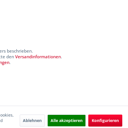
ers beschrieben.
itte den
Versandinformationen
.
ungen
.
ookies,
Ablehnen
Alle akzeptieren
Konfigurieren
nd