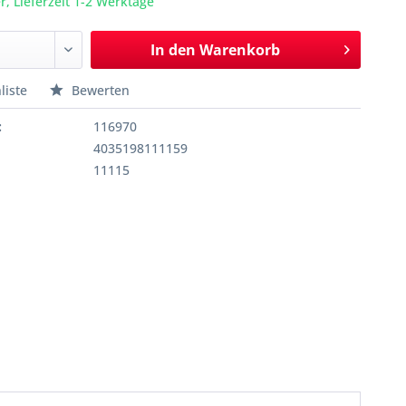
r, Lieferzeit 1-2 Werktage
In den
Warenkorb
liste
Bewerten
:
116970
4035198111159
11115