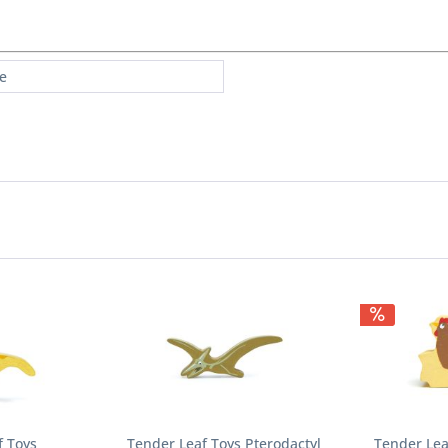
re
f Toys
Tender Leaf Toys Pterodactyl
Tender Lea