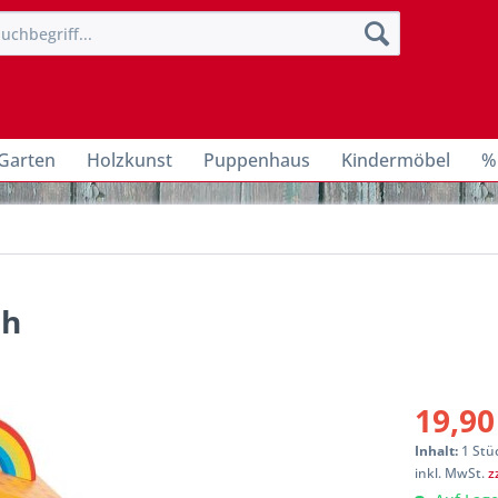
Garten
Holzkunst
Puppenhaus
Kindermöbel
%
ah
19,90
Inhalt:
1 Stü
inkl. MwSt.
z