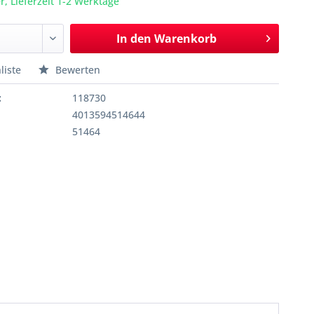
r, Lieferzeit 1-2 Werktage
In den
Warenkorb
liste
Bewerten
:
118730
4013594514644
51464