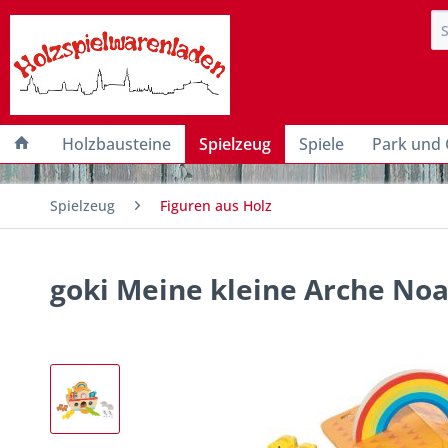
Holzbausteine
Spielzeug
Spiele
Park und 
Spielzeug
Figuren aus Holz
goki Meine kleine Arche No