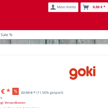
Mein Konto
0,00 € *
 Sale %
 € *
22,50 € *
(11,56% gespart)
ck
zgl. Versandkosten