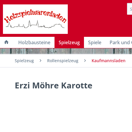
Holzbausteine
Spielzeug
Spiele
Park und 
Spielzeug
Rollenspielzeug
Kaufmannsladen
Erzi Möhre Karotte