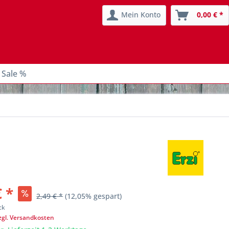
Mein Konto
0,00 € *
 Sale %
€ *
2,49 € *
(12,05% gespart)
ck
zgl. Versandkosten