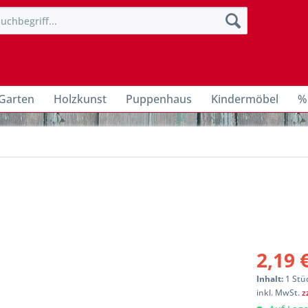
Garten
Holzkunst
Puppenhaus
Kindermöbel
%
2,19 
Inhalt:
1 Stü
inkl. MwSt.
z