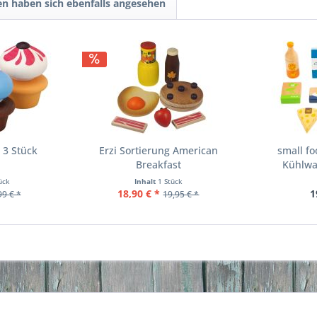
n haben sich ebenfalls angesehen
 3 Stück
Erzi Sortierung American
small fo
Breakfast
Kühlwa
ück
Inhalt
1 Stück
18,90 € *
1
99 € *
19,95 € *