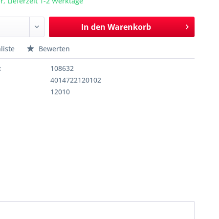
r, Lieferzeit 1-2 Werktage
In den
Warenkorb
liste
Bewerten
:
108632
4014722120102
12010