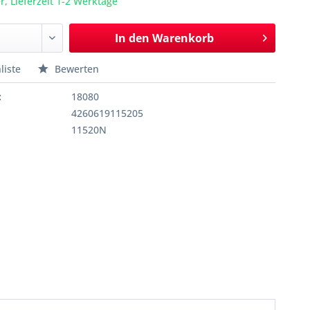
r, Lieferzeit 1-2 Werktage
In den
Warenkorb
liste
Bewerten
:
18080
4260619115205
11520N