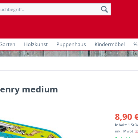
Garten
Holzkunst
Puppenhaus
Kindermöbel
%
 Henry medium
8,90 
Inhalt:
1 Stü
inkl. MwSt.
z