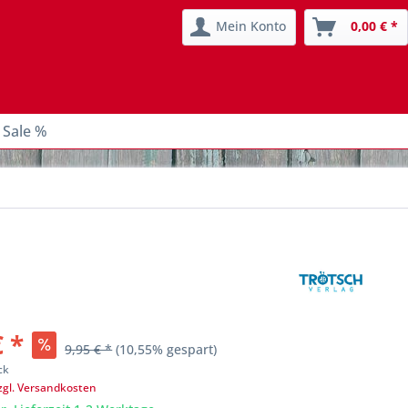
Mein Konto
0,00 € *
 Sale %
€ *
9,95 € *
(10,55% gespart)
ck
zgl. Versandkosten