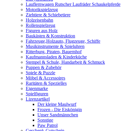
Lauflernwagen Rutscher Laufräder Schaukelpferde
Motorikspielzeug
Ziehtiere & Schiebetiere
Holzeisenbahn
Rollenspielzeug
Figuren aus Holz
Baukästen & Konstruktion
Fahrzeuge,Holzauto, Flugzeuge, Schiffe
Musikinstrumente & Spieluhren
Ritterburg, Piraten, Bauernhof
Kaufmannsladen & Kinderküche
Stempel & Schule, Handarbeit & Schmuck
Puppen & Zubehör
Spiele & Puzzle
Möbel & Accessoires
Raritäten & Spezielles
Eigenmarke
Spielfiguren
Lizenzartikel
Der kleine Maulwurf
Frozen - Die Eiskönigin
Unser Sandmännchen
Sonstige
Paw Patrol
Geschenk-Gutschein