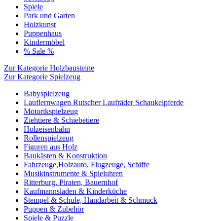
Spiele
Park und Garten
Holzkunst
Puppenhaus
Kindermöbel
% Sale %
Zur Kategorie Holzbausteine
Zur Kategorie Spielzeug
Babyspielzeug
Lauflernwagen Rutscher Laufräder Schaukelpferde
Motorikspielzeug
Ziehtiere & Schiebetiere
Holzeisenbahn
Rollenspielzeug
Figuren aus Holz
Baukästen & Konstruktion
Fahrzeuge,Holzauto, Flugzeuge, Schiffe
Musikinstrumente & Spieluhren
Ritterburg, Piraten, Bauernhof
Kaufmannsladen & Kinderküche
Stempel & Schule, Handarbeit & Schmuck
Puppen & Zubehör
Spiele & Puzzle