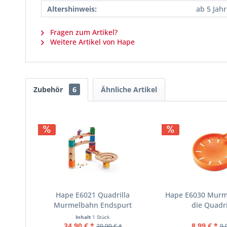
Altershinweis:
ab 5 Jah
Fragen zum Artikel?
Weitere Artikel von Hape
Zubehör
6
Ähnliche Artikel
Hape E6021 Quadrilla
Hape E6030 Murme
Murmelbahn Endspurt
die Quadril
Inhalt
1 Stück
34,90 € *
8,99 € *
39,99 € *
9,