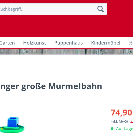
Garten
Holzkunst
Puppenhaus
Kindermöbel
%
hanger große Murmelbahn
74,90
inkl. MwSt.
z
Auf Lage