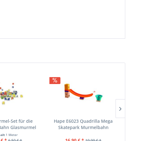
mel-Set für die
Hape E6023 Quadrilla Mega
H
-Bahn Glasmurmel
Skatepark Murmelbahn
Bau
halt
1 Meter
 € *
16,90 € *
6,50 € *
19,99 € *