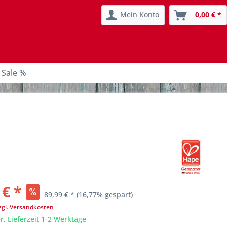
Mein Konto
0,00 € *
 Sale %
 € *
89,99 € *
(16,77% gespart)
zgl. Versandkosten
r, Lieferzeit 1-2 Werktage