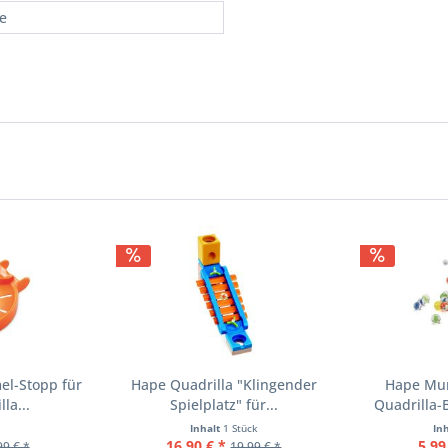
re
l-Stopp für
Hape Quadrilla "Klingender
Hape Mur
la...
Spielplatz" für...
Quadrilla
Inhalt
1 Stück
In
16,90 € *
5,99
99 € *
19,99 € *