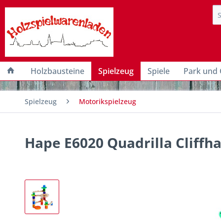
Holzbausteine
Spielzeug
Spiele
Park und 
Spielzeug
Motorikspielzeug
Hape E6020 Quadrilla Cliff