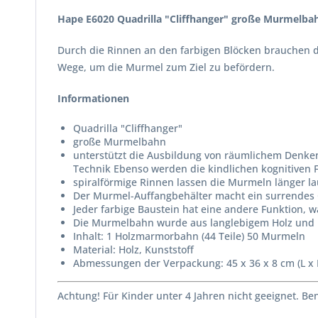
Hape E6020 Quadrilla "Cliffhanger" große Murmelba
Durch die Rinnen an den farbigen Blöcken brauchen de
Wege, um die Murmel zum Ziel zu befördern.
Informationen
Quadrilla "Cliffhanger"
große Murmelbahn
unterstützt die Ausbildung von räumlichem Denken
Technik Ebenso werden die kindlichen kognitiven 
spiralförmige Rinnen lassen die Murmeln länger 
Der Murmel-Auffangbehälter macht ein surrendes 
Jeder farbige Baustein hat eine andere Funktion, 
Die Murmelbahn wurde aus langlebigem Holz und mi
Inhalt: 1 Holzmarmorbahn (44 Teile) 50 Murmeln
Material: Holz, Kunststoff
Abmessungen der Verpackung: 45 x 36 x 8 cm (L x B
Achtung! Für Kinder unter 4 Jahren nicht geeignet. B