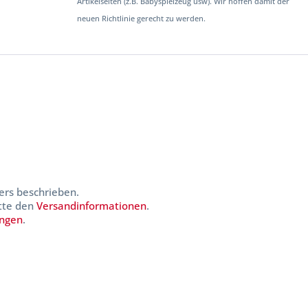
Artikelseiten (z.B. Babyspielzeug usw). Wir hoffen damit der
neuen Richtlinie gerecht zu werden.
ers beschrieben.
itte den
Versandinformationen
.
ungen
.