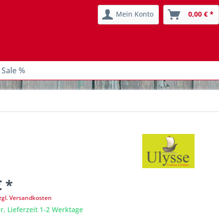
Mein Konto
0,00 € *
 Sale %
€ *
zgl. Versandkosten
r, Lieferzeit 1-2 Werktage