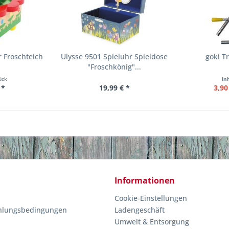
r Froschteich
Ulysse 9501 Spieluhr Spieldose
goki T
"Froschkönig"...
ück
In
 *
19,99 € *
3,90
Informationen
Cookie-Einstellungen
hlungsbedingungen
Ladengeschäft
Umwelt & Entsorgung