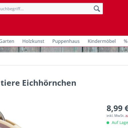
Garten
Holzkunst
Puppenhaus
Kindermöbel
%
tiere Eichhörnchen
8,99 
inkl. MwSt.
z
Auf Lage