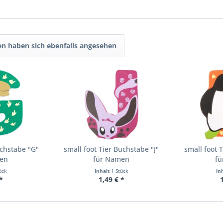
n haben sich ebenfalls angesehen
uchstabe "G"
small foot Tier Buchstabe "J"
small foot 
en
für Namen
f
ück
Inhalt
1 Stück
In
*
1,49 € *