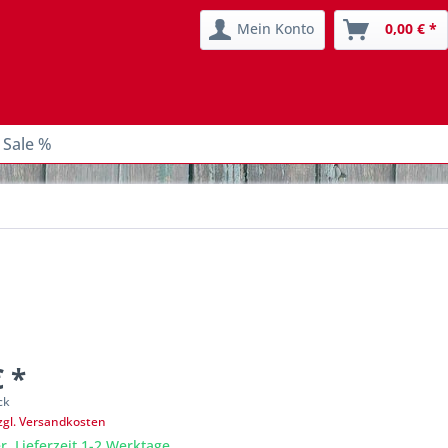
Mein Konto
0,00 € *
 Sale %
€ *
ck
zgl. Versandkosten
r, Lieferzeit 1-2 Werktage