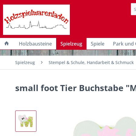
Holzbausteine
Spielzeug
Spiele
Park und 
Spielzeug
Stempel & Schule, Handarbeit & Schmuck
small foot Tier Buchstabe 