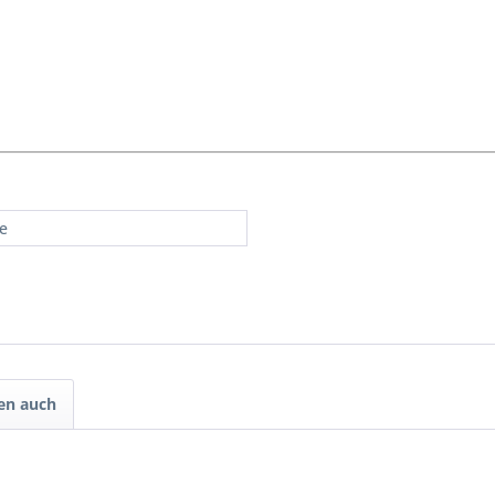
re
en auch