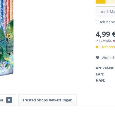
Ich hab
4,99 
inkl. MwSt.
z
Lieferze
Wunsch
Artikel-Nr.
EAN:
HAN:
en
0
Trusted Shops Bewertungen