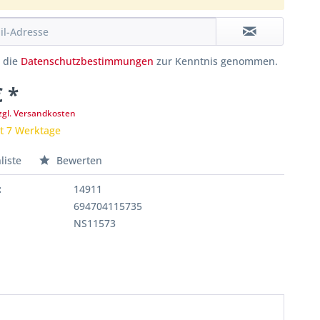
e die
Datenschutzbestimmungen
zur Kenntnis genommen.
€ *
zgl. Versandkosten
it 7 Werktage
liste
Bewerten
:
14911
694704115735
NS11573