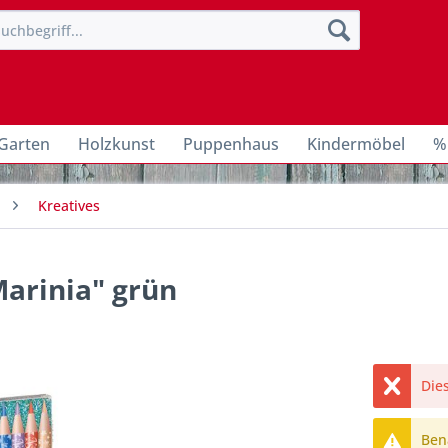
Garten
Holzkunst
Puppenhaus
Kindermöbel
%
Kreatives
Marinia" grün
Dies
Bena