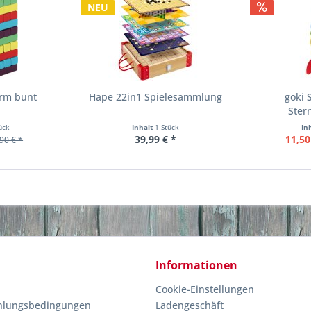
NEU
urm bunt
Hape 22in1 Spielesammlung
goki 
Ster
ück
Inhalt
1 Stück
In
39,99 € *
11,50
90 € *
Informationen
Cookie-Einstellungen
hlungsbedingungen
Ladengeschäft