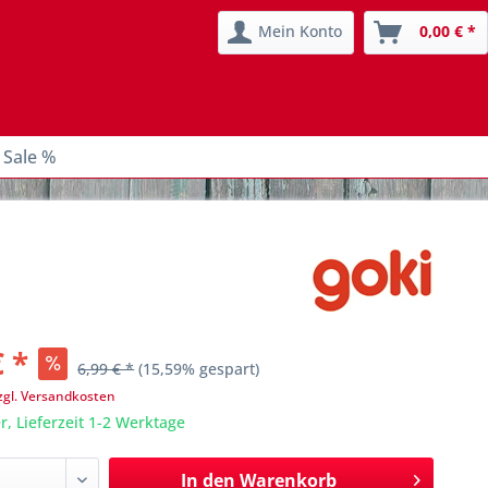
Mein Konto
0,00 € *
 Sale %
€ *
6,99 € *
(15,59% gespart)
zgl. Versandkosten
r, Lieferzeit 1-2 Werktage
In den
Warenkorb