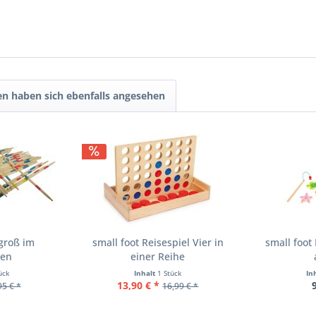
n haben sich ebenfalls angesehen
groß im
small foot Reisespiel Vier in
small foot
ten
einer Reihe
ück
Inhalt
1 Stück
In
13,90 € *
95 € *
16,99 € *