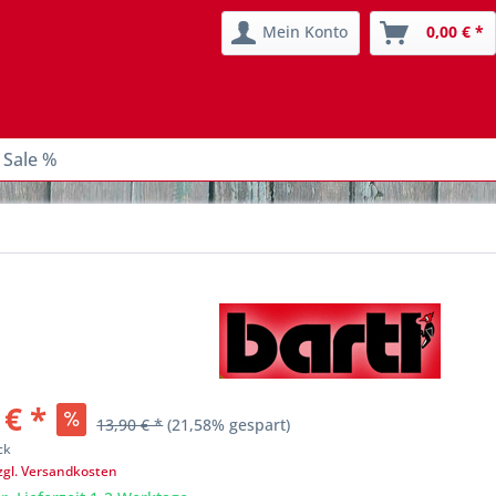
Mein Konto
0,00 € *
 Sale %
 € *
13,90 € *
(21,58% gespart)
ck
zgl. Versandkosten