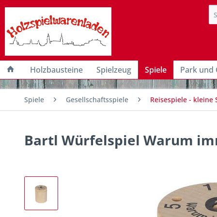
Holzbausteine
Spielzeug
Spiele
Park und 
Spiele
Gesellschaftsspiele
Reisespiele - kleine 
Bartl Würfelspiel Warum im