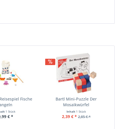
 Reisespiel Fische
Bartl Mini-Puzzle Der
angeln
Mosaikwürfel
halt
1 Stück
Inhalt
1 Stück
9,99 € *
2,39 € *
2,85 € *