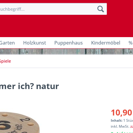
Garten
Holzkunst
Puppenhaus
Kindermöbel
%
Spiele
mer ich? natur
10,90
Inhalt:
1 Stü
inkl. MwSt.
z