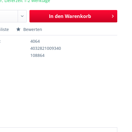
r, Lieferzeit 1-2 Werktage
In den
Warenkorb
liste
Bewerten
:
4064
4032821009340
108864