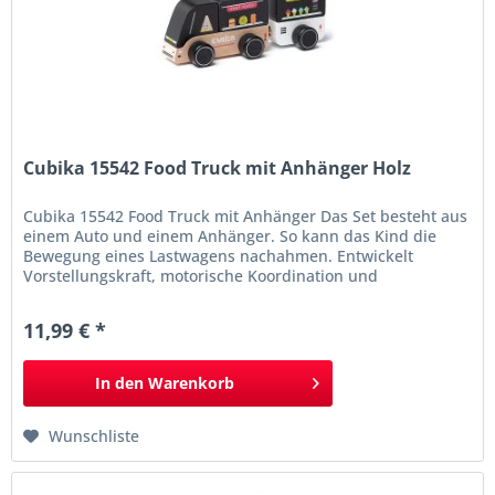
Cubika 15542 Food Truck mit Anhänger Holz
Cubika 15542 Food Truck mit Anhänger Das Set besteht aus
einem Auto und einem Anhänger. So kann das Kind die
Bewegung eines Lastwagens nachahmen. Entwickelt
Vorstellungskraft, motorische Koordination und
Feinmotorik. Informationen Food Truck mit Anhänger
beweglich Räder mit Magnetverbindung 2 Teile Maße
11,99 € *
(LxBxH): ca. 14 x 3,5 x 5 cm aus biologisch angebautem Holz
Farben auf...
In den
Warenkorb
Wunschliste