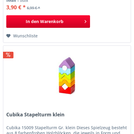
Inhalt
1 Stück
erwerben erste Fähigkeiten in der Arbeit mit einem
3,90 € *
6,99 € *
Designer. Informationen Stapelturm "Flexible...
In den
Warenkorb
Wunschliste
Cubika Stapelturm klein
Cubika 15009 Stapelturm Gr. klein Dieses Spielzeug besteht
aus 8 farbenfrohen Holzblöcken, die jeweils in Form und