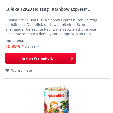
Cubika 12923 Holzzug "Rainbow Express"...
Cubika 12923 Holzzug "Rainbow Express" Der Holzzug
enthält eine Dampflok und zwei mit einer Schnur
aneinander befestigte Flachwagen sowie acht farbige
Elemente, die nach dem Pyramidenprinzip an den
Flachwagen befestigt sind. Die Räder sind beweglich. So
Inhalt
1 Stück
kann Ihr Kind die Bewegung eines Zuges nachahmen.
19,99 € *
23,95 € *
Macht Ihr Kind mit Farben vertraut, entwickelt motorische...
In den
Warenkorb
Wunschliste