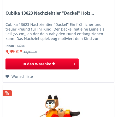
Cubika 13623 Nachziehtier "Dackel" Holz...
Cubika 13623 Nachziehtier "Dackel" Ein fröhlicher und
treuer Freund für Ihr Kind. Der Dackel hat eine Leine als
Seil (55 cm), an der dein Baby den Hund entlang ziehen
kann. Das Nachziehspielzeug motiviert dein Kind zur
Entwicklung der motorischen Fähigkeiten, Gleichgewicht
Inhalt
1 Stück
und Muskelkraft. Informationen süßer Hund zum
9,99 € *
11,99 € *
Nachziehen mit beweglichen Körper Maße (LxBxH):...
In den
Warenkorb
Wunschliste