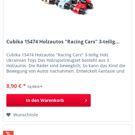
Cubika 15474 Holzautos "Racing Cars" 3-teilig...
Cubika 15474 Holzautos "Racing Cars" 3-teilig Holz
Ukrainian Toys Das Holzspielzeugset besteht aus 3
Holzautos. Die Räder sind beweglich; So kann das Kind die
Bewegung von Autos nachahmen. Entwickelt Fantasie und
Feinmotorik. Informationen Holzautos "Racing Cars"" 3-teilig
entwickelt kreatives Denken, Aufmerksamkeit und
8,90 € *
12,95 € *
Feinmotorik Farben auf...
In den
Warenkorb
Wunschliste