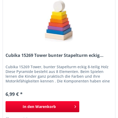
Cubika 15269 Tower bunter Stapelturm eckig...
Cubika 15269 Tower, bunter Stapelturm eckig 8-teilig Holz
Diese Pyramide besteht aus 8 Elementen. Beim Spielen
lernen die Kinder ganz praktisch die Farben und ihre
Motorikfähigkeiten kennen . Die Komponenten haben eine
zarte Farbgebung, die für Kindern völlig unbedenklich sind.
Informationen bunter Stapelturm 8 Teile Maße (LxBxH): ca.
6,99 € *
6 x 6 x 10,5 cm aus biologisch...
In den
Warenkorb