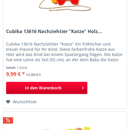
Cubika 13616 Nachziehtier "Katze" Holz...
Cubika 13616 Nachziehtier "Katze" Ein fröhlicher und
treuer Freund für Ihr Kind. Diese farbenfrohe Katze aus
Holz wird das Kind bei einem Spaziergang folgen. Die Katze
hat eine Leine als Seil (55 cm), an der dein Baby die Katze
entlang ziehen kann. Das Nachziehspielzeug motiviert dein
Inhalt
1 Stück
Kind zur Entwicklung der motorischen Fähigkeiten.
9,99 € *
11,99 € *
Informationen farbenfrohe Katze...
In den
Warenkorb
Wunschliste