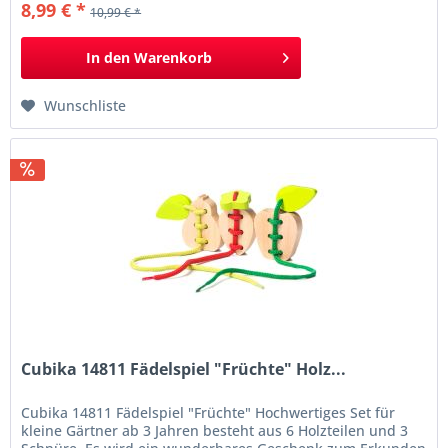
8,99 € *
10,99 € *
Sie, die richtige Balance zu finden,...
In den
Warenkorb
Wunschliste
Cubika 14811 Fädelspiel "Früchte" Holz...
Cubika 14811 Fädelspiel "Früchte" Hochwertiges Set für
kleine Gärtner ab 3 Jahren besteht aus 6 Holzteilen und 3