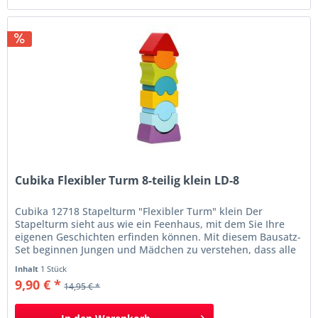
Cubika Flexibler Turm 8-teilig klein LD-8
Cubika 12718 Stapelturm "Flexibler Turm" klein Der
Stapelturm sieht aus wie ein Feenhaus, mit dem Sie Ihre
eigenen Geschichten erfinden können. Mit diesem Bausatz-
Set beginnen Jungen und Mädchen zu verstehen, dass alle
Gegenstände ihre eigene Form und Größe haben und nach
Inhalt
1 Stück
einer bestimmten Form, Farbe sortiert. Die Teile werden
9,90 € *
14,95 € *
übereinander platziert, um einen Turm...