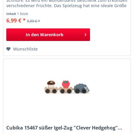
Schnüre. Es wird ein wunderbares Geschenk zum Erkunden
verschiedener Früchte. Das Spielzeug hat eine ideale Größe
für kleine Kinderhände, damit das Kind möglichst bequem
Inhalt
1 Stück
mit ihm spielen kann. Perfekt geschliffen, absolut sicher für
6,99 € *
9,99 € *
Babys. Das...
In den
Warenkorb
Wunschliste
Cubika 15467 süßer Igel-Zug "Clever Hedgehog"...