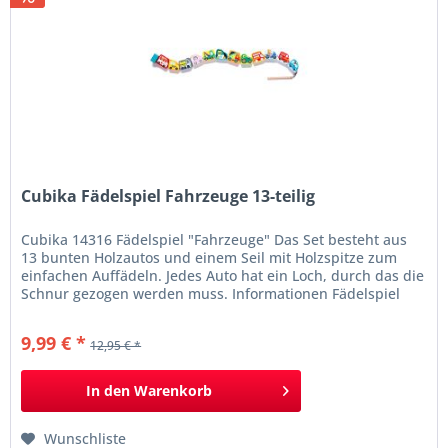
Cubika Fädelspiel Fahrzeuge 13-teilig
Cubika 14316 Fädelspiel "Fahrzeuge" Das Set besteht aus
13 bunten Holzautos und einem Seil mit Holzspitze zum
einfachen Auffädeln. Jedes Auto hat ein Loch, durch das die
Schnur gezogen werden muss. Informationen Fädelspiel
"Fahrzeuge" 13 Teile entwickelt Aufmerksamkeit und
Feinmotorik aus biologisch angebautem Holz Farben auf
9,99 € *
12,95 € *
Wasserbasis hergestellt in...
In den
Warenkorb
Wunschliste