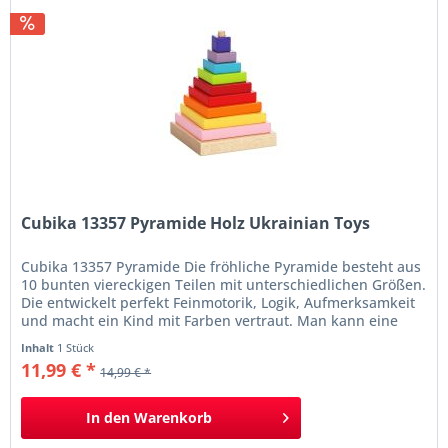
Cubika 13357 Pyramide Holz Ukrainian Toys
Cubika 13357 Pyramide Die fröhliche Pyramide besteht aus
10 bunten viereckigen Teilen mit unterschiedlichen Größen.
Die entwickelt perfekt Feinmotorik, Logik, Aufmerksamkeit
und macht ein Kind mit Farben vertraut. Man kann eine
Pyramide nach dem Bild auf der Verpackung oder seine
Inhalt
1 Stück
eigene Idee bauen. Informationen bunte Pyramide Maße:
11,99 € *
14,99 € *
(LxBxH): 11,5 x 11,5 x 17 cm 9 Teile...
In den
Warenkorb