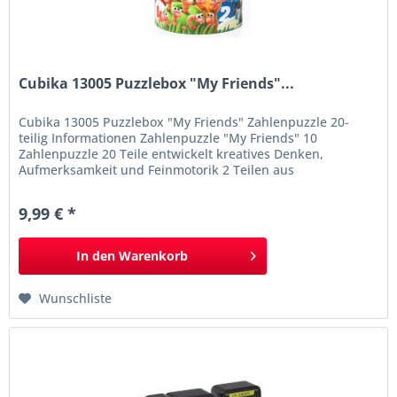
Cubika 13005 Puzzlebox "My Friends"...
Cubika 13005 Puzzlebox "My Friends" Zahlenpuzzle 20-
teilig Informationen Zahlenpuzzle "My Friends" 10
Zahlenpuzzle 20 Teile entwickelt kreatives Denken,
Aufmerksamkeit und Feinmotorik 2 Teilen aus
umweltfreundlichem Karton, die korrekt
zusammengefunden und zusammengefügt werden müssen
9,99 € *
Farben auf Wasserbasis hergestellt in Europa Achtung!
Nicht für Kinder...
In den
Warenkorb
Wunschliste