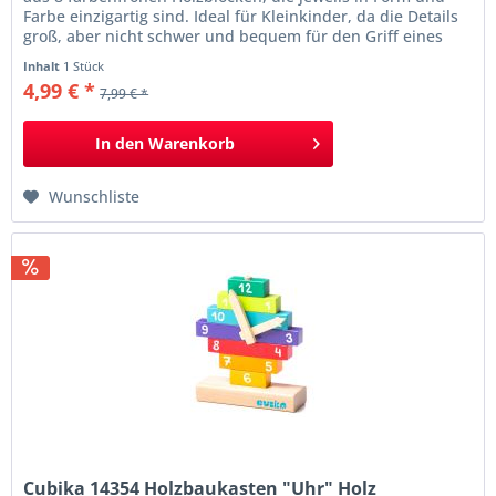
Farbe einzigartig sind. Ideal für Kleinkinder, da die Details
groß, aber nicht schwer und bequem für den Griff eines
Kindes sind. Entwickelt Feinmotorik, logisches Denken,
Inhalt
1 Stück
lehrt ein Kind Formen, Farben, Größen. Versuchen Sie, die
4,99 € *
7,99 € *
richtige Balance zu finden,...
In den
Warenkorb
Wunschliste
Cubika 14354 Holzbaukasten "Uhr" Holz