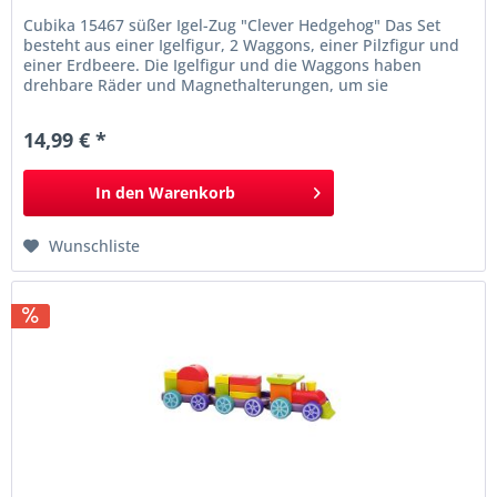
Cubika 15467 süßer Igel-Zug "Clever Hedgehog" Das Set
besteht aus einer Igelfigur, 2 Waggons, einer Pilzfigur und
einer Erdbeere. Die Igelfigur und die Waggons haben
drehbare Räder und Magnethalterungen, um sie
miteinander zu verbinden. Auf den Sockeln befinden sich
Holzstifte, auf denen Sie den Pilz und die Erdbeere
14,99 € *
platzieren können. Pilz und Erdbeere haben...
In den
Warenkorb
Wunschliste