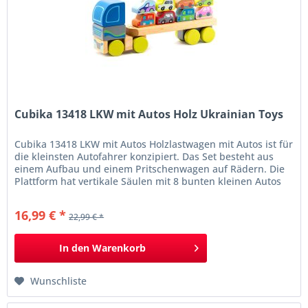
Cubika 13418 LKW mit Autos Holz Ukrainian Toys
Cubika 13418 LKW mit Autos Holzlastwagen mit Autos ist für
die kleinsten Autofahrer konzipiert. Das Set besteht aus
einem Aufbau und einem Pritschenwagen auf Rädern. Die
Plattform hat vertikale Säulen mit 8 bunten kleinen Autos
darauf. Fördert die Fantasie, die motorische Koordination
und die Feinmotorik. Informationen LKW mit 8 Autos
16,99 € *
22,99 € *
12 Teile Maße (LxBxH): ca. 35 x 7 x 16,5...
In den
Warenkorb
Wunschliste