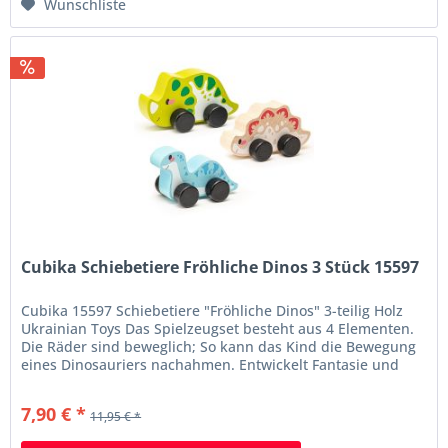
Wunschliste
Cubika Schiebetiere Fröhliche Dinos 3 Stück 15597
Cubika 15597 Schiebetiere "Fröhliche Dinos" 3-teilig Holz
Ukrainian Toys Das Spielzeugset besteht aus 4 Elementen.
Die Räder sind beweglich; So kann das Kind die Bewegung
eines Dinosauriers nachahmen. Entwickelt Fantasie und
Feinmotorik. Informationen Schiebetiere "Fröhliche Dinos"
3-teilig entwickelt kreatives Denken, Aufmerksamkeit und
7,90 € *
11,95 € *
Feinmotorik...