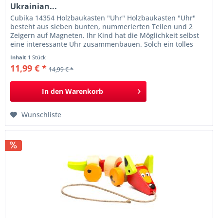
Ukrainian...
Cubika 14354 Holzbaukasten "Uhr" Holzbaukasten "Uhr"
besteht aus sieben bunten, nummerierten Teilen und 2
Zeigern auf Magneten. Ihr Kind hat die Möglichkeit selbst
eine interessante Uhr zusammenbauen. Solch ein tolles
Spielzeug hilft einem Baby, Handbeweglichkeit und
Inhalt
1 Stück
Farbempfindlichkeit für die Umgebung zu entwickeln.
11,99 € *
14,99 € *
Material: 100% FSC®-Buchholz...
In den
Warenkorb
Wunschliste