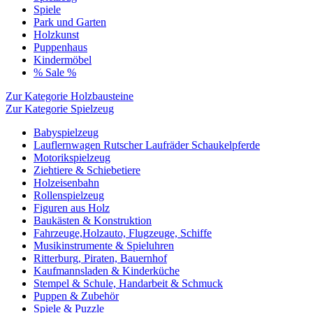
Spiele
Park und Garten
Holzkunst
Puppenhaus
Kindermöbel
% Sale %
Zur Kategorie Holzbausteine
Zur Kategorie Spielzeug
Babyspielzeug
Lauflernwagen Rutscher Laufräder Schaukelpferde
Motorikspielzeug
Ziehtiere & Schiebetiere
Holzeisenbahn
Rollenspielzeug
Figuren aus Holz
Baukästen & Konstruktion
Fahrzeuge,Holzauto, Flugzeuge, Schiffe
Musikinstrumente & Spieluhren
Ritterburg, Piraten, Bauernhof
Kaufmannsladen & Kinderküche
Stempel & Schule, Handarbeit & Schmuck
Puppen & Zubehör
Spiele & Puzzle