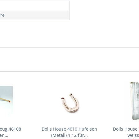
hre
zeug 46108
Dolls House 4010 Hufeisen
Dolls House
n...
(Metall) 1:12 für...
weiss