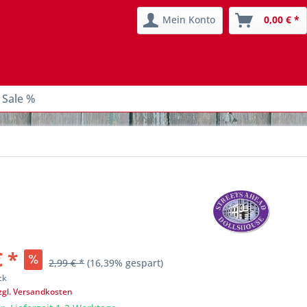
Mein Konto
0,00 € *
 Sale %
€ *
2,99 € *
(16,39% gespart)
ck
zgl. Versandkosten