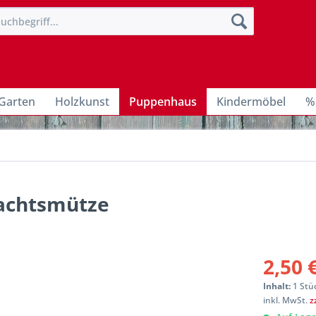
Garten
Holzkunst
Puppenhaus
Kindermöbel
%
nachtsmütze
2,50 
Inhalt:
1 Stü
inkl. MwSt.
z