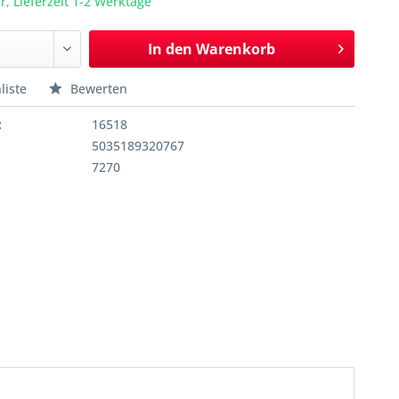
r, Lieferzeit 1-2 Werktage
In den
Warenkorb
liste
Bewerten
:
16518
5035189320767
7270