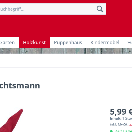
Garten
Holzkunst
Puppenhaus
Kindermöbel
%
achtsmann
5,99 
Inhalt:
1 Stü
inkl. MwSt.
z
Auf Lage