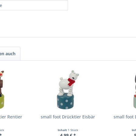
re
en auch
ier Rentier
small foot Drücktier Eisbär
small foot
ück
Inhalt
1 Stück
In
*
4,99 € *