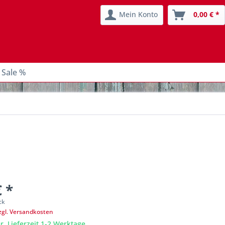
Mein Konto
0,00 € *
 Sale %
€ *
ck
zgl. Versandkosten
r, Lieferzeit 1-2 Werktage