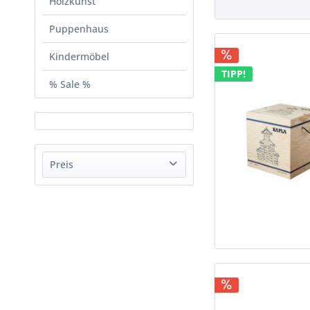
Holzkunst
Puppenhaus
Kindermöbel
TIPP!
% Sale %
Preis
von
13,90 €
bis
219,90 €