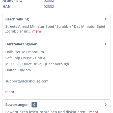
Artikel-Nr.:
D2332
HAN:
D2332
Beschreibung
Streets Ahead Miniatur Spiel "Scrabble" Das Miniatur Spiel
„Scrabble“ im...
mehr
Herstellerangaben
Dolls House Emporium
SafeShip House - Unit A
ME11 5JS Cullet Drive, Queenborough
United Kindom
support@dollshouse.com
mehr
Bewertungen
0
Bewertungen lesen, schreiben und diskutieren...
mehr