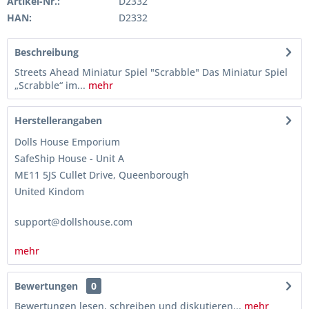
Artikel-Nr.:
D2332
HAN:
D2332
Beschreibung
Streets Ahead Miniatur Spiel "Scrabble" Das Miniatur Spiel
„Scrabble“ im...
mehr
Herstellerangaben
Dolls House Emporium
SafeShip House - Unit A
ME11 5JS Cullet Drive, Queenborough
United Kindom
support@dollshouse.com
mehr
Bewertungen
0
Bewertungen lesen, schreiben und diskutieren...
mehr