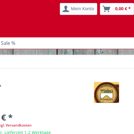
Mein Konto
0,00 € *
 Sale %
r
 € *
zgl. Versandkosten
r, Lieferzeit 1-2 Werktage