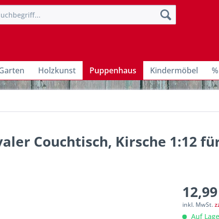
Garten
Holzkunst
Puppenhaus
Kindermöbel
%
aler Couchtisch, Kirsche 1:12 fü
12,99
inkl. MwSt.
z
Auf Lage