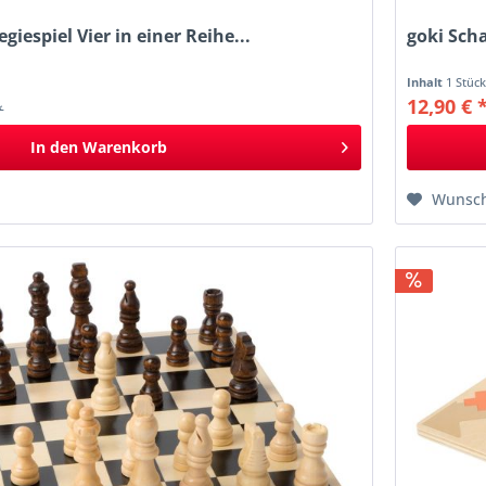
egiespiel Vier in einer Reihe...
goki Sch
Inhalt
1 Stüc
12,90 € 
*
In den
Warenkorb
Wunsch