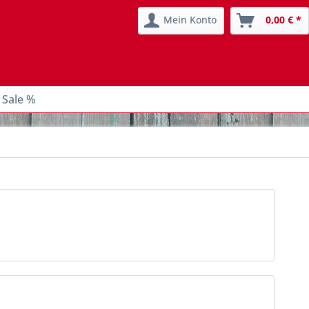
Mein Konto
0,00 € *
 Sale %