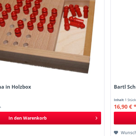
ma in Holzbox
Bartl Sc
Inhalt
1 Stüc
16,90 € 
*
In den
Warenkorb
Wunsch