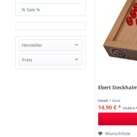
% Sale %
Hersteller
Bartl
Preis
Ebert
goki
von
7,99 €
bis
31,90 €
small foot
Ebert Steckhal
Sonstige
Inhalt
1 Stück
14,90 € *
19,60 € 
Wunschliste