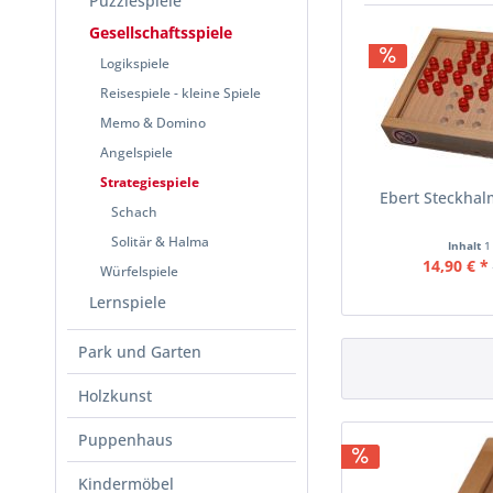
Puzzlespiele
Gesellschaftsspiele
Logikspiele
Reisespiele - kleine Spiele
Memo & Domino
Angelspiele
Strategiespiele
Ebert Steckhal
Schach
Solitär & Halma
Inhalt
1
14,90 € *
Würfelspiele
Lernspiele
Park und Garten
Holzkunst
Puppenhaus
Kindermöbel