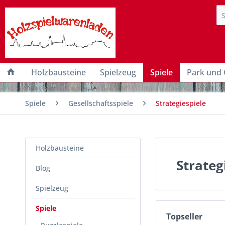
Holzbausteine
Spielzeug
Spiele
Park und 
Spiele
Gesellschaftsspiele
Strategiespiele
Holzbausteine
Strateg
Blog
Spielzeug
Spiele
Topseller