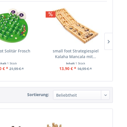
ot Solitär Frosch
small foot Strategiespiel
small f
Kalaha Mancala mit...
nhalt
1 Stück
Inhalt
1 Stück
0 € *
13,90 € *
21,99 € *
16,99 € *
Sortierung: