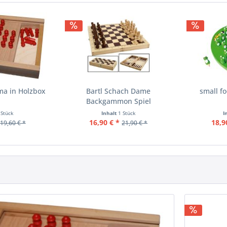
ma in Holzbox
Bartl Schach Dame
small fo
Backgammon Spiel
 Stück
Inhalt
1 Stück
I
16,90 € *
18,9
19,60 € *
21,90 € *