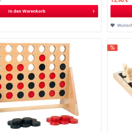
13,90 € 
*
In den
Warenkorb
Wunsch