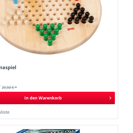
maspiel
k
*
29,50 € *
In den
Warenkorb
liste