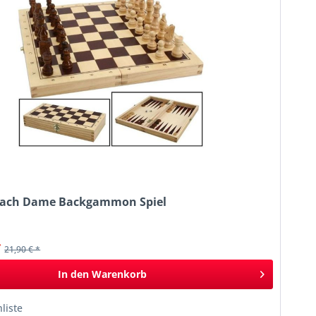
hach Dame Backgammon Spiel
k
*
21,90 € *
In den
Warenkorb
liste