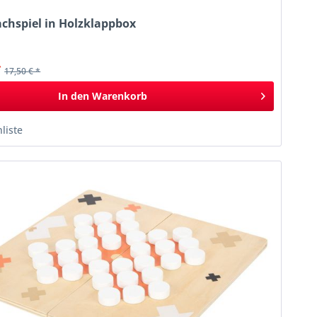
achspiel in Holzklappbox
k
*
17,50 € *
In den
Warenkorb
liste