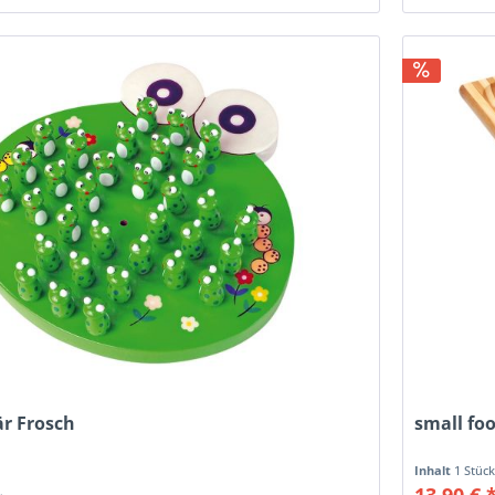
är Frosch
small foo
Inhalt
1 Stüc