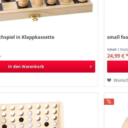
chspiel in Klappkassette
small foo
Inhalt
1 Stüc
24,99 € 
*
In den
Warenkorb
Wunsch