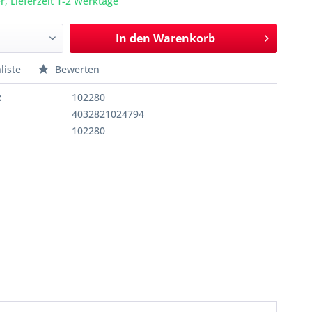
r, Lieferzeit 1-2 Werktage
In den
Warenkorb
liste
Bewerten
:
102280
4032821024794
102280