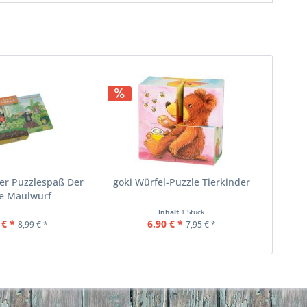
ter Puzzlespaß Der
goki Würfel-Puzzle Tierkinder
ne Maulwurf
Inhalt
1 Stück
 € *
6,90 € *
8,99 € *
7,95 € *