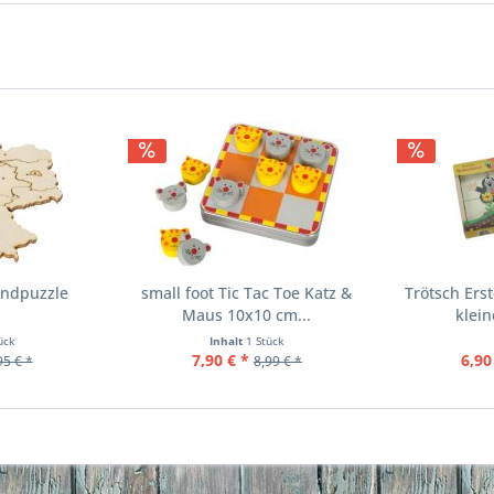
andpuzzle
small foot Tic Tac Toe Katz &
Trötsch Ers
Maus 10x10 cm...
klei
ück
Inhalt
1 Stück
7,90 € *
6,90
95 € *
8,99 € *