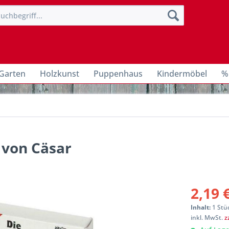
Garten
Holzkunst
Puppenhaus
Kindermöbel
%
 von Cäsar
2,19 
Inhalt:
1 Stü
inkl. MwSt.
z