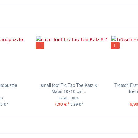
andpuzzle
small foot Tic Tac Toe Katz &
Trötsch Ers
Maus 10x10 cm...
klei
ück
Inhalt
1 Stück
7,90 € *
6,90
95 € *
8,99 € *