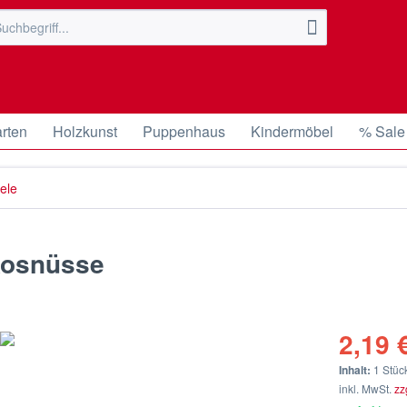
rten
Holzkunst
Puppenhaus
Kindermöbel
% Sale
iele
okosnüsse
2,19 €
Inhalt:
1 Stüc
inkl. MwSt.
zz