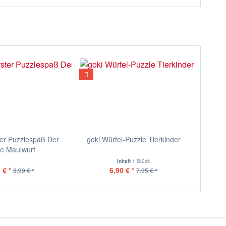
ter Puzzlespaß Der
goki Würfel-Puzzle Tierkinder
ne Maulwurf
Inhalt
1 Stück
 € *
6,90 € *
8,99 € *
7,95 € *