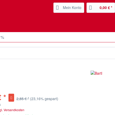
Mein Konto
0,00 € *
 %
 *
2,85 € *
(23,16% gespart)
k
gl. Versandkosten