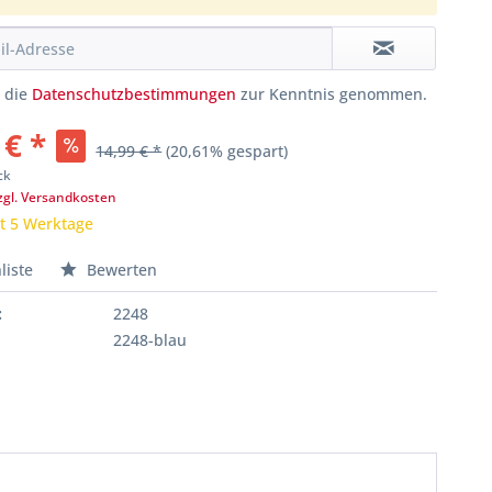
e die
Datenschutzbestimmungen
zur Kenntnis genommen.
 € *
14,99 € *
(20,61% gespart)
ck
zgl. Versandkosten
it 5 Werktage
liste
Bewerten
:
2248
2248-blau