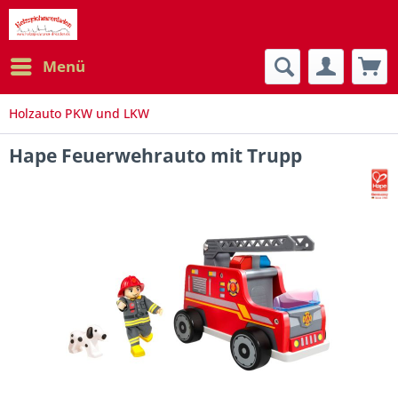
Menü
Holzauto PKW und LKW
Hape Feuerwehrauto mit Trupp