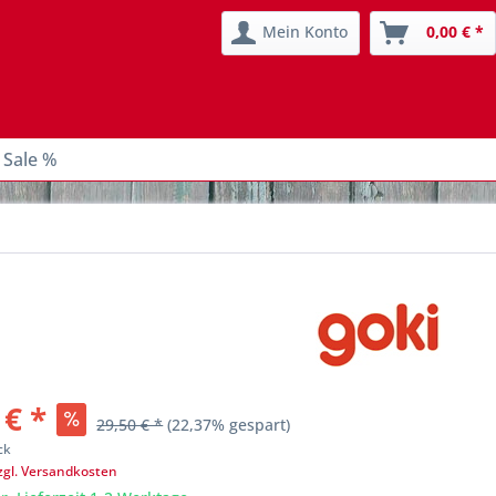
Mein Konto
0,00 € *
 Sale %
 € *
29,50 € *
(22,37% gespart)
ck
zgl. Versandkosten