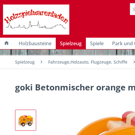
Holzbausteine
Spielzeug
Spiele
Park und 
Spielzeug
Fahrzeuge,Holzauto, Flugzeuge, Schiffe
goki Betonmischer orange mi