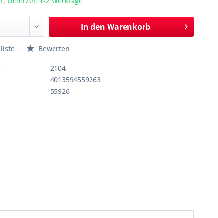
r, Lieferzeit 1-2 Werktage
In den
Warenkorb
liste
Bewerten
:
2104
4013594559263
55926