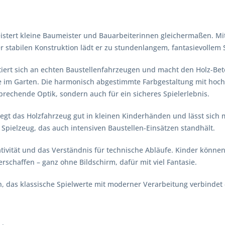
geistert kleine Baumeister und Bauarbeiterinnen gleichermaßen. M
 stabilen Konstruktion lädt er zu stundenlangem, fantasievollem S
ntiert sich an echten Baustellenfahrzeugen und macht den Holz-Be
e im Garten. Die harmonisch abgestimmte Farbgestaltung mit hochw
sprechende Optik, sondern auch für ein sicheres Spielerlebnis.
egt das Holzfahrzeug gut in kleinen Kinderhänden und lässt sich 
Spielzeug, das auch intensiven Baustellen-Einsätzen standhält.
ativität und das Verständnis für technische Abläufe. Kinder könne
rschaffen – ganz ohne Bildschirm, dafür mit viel Fantasie.
n, das klassische Spielwerte mit moderner Verarbeitung verbindet –