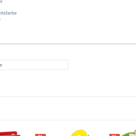
el
itsfarbe
n
re