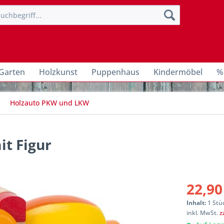
Garten
Holzkunst
Puppenhaus
Kindermöbel
%
Holzauto PKW und LKW
t Figur
22,90
Inhalt:
1 Stü
inkl. MwSt.
z